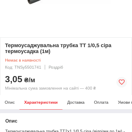
Термоусаджувальна трубка ТТ 1/0,5 сіра
термоусадка (1м)
Немає в наявності
Код: TNSy5501741
Роздріб
3,05
₴/м
Мінімальна сума замовлення на сайті — 400 ₴
Опис
Характеристики
Доставка
Оплата
Умови 
Опис
Термоусаджувальна трубка ТТ2х1 1/0,5 сіра (відрізки по 1м) -