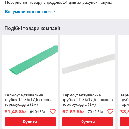
Повернення товару впродовж 14 днів за рахунок покупця
Всі умови повернення
Подібні товари компанії
Термоусаджувальна
Термоусаджувальна
Тер
трубка ТТ 35/17,5 зелена
трубка ТТ 35/17,5 прозора
труб
термоусадка (1м)
термоусадка (1м)
терм
61,48
67,63
38,
₴/м
₴/м
64,04 ₴/м
70,45 ₴/м
Купити
Купити