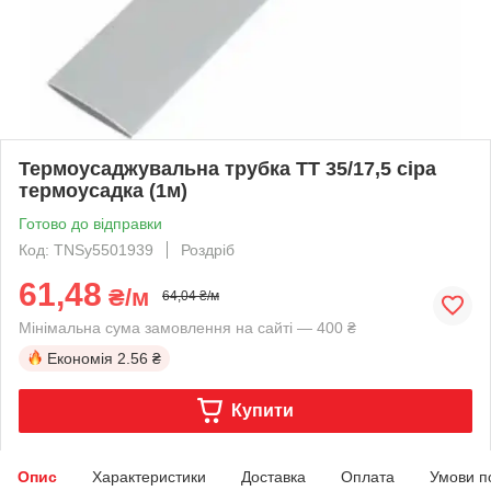
Термоусаджувальна трубка ТТ 35/17,5 сіра
термоусадка (1м)
Готово до відправки
Код: TNSy5501939
Роздріб
61,48
₴/м
64,04 ₴/м
Мінімальна сума замовлення на сайті — 400 ₴
Економія
2.56 ₴
Купити
Опис
Характеристики
Доставка
Оплата
Умови п