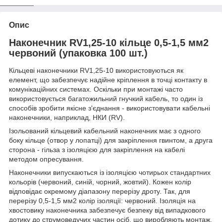
Опис
Наконечник RV1,25-10 кільце 0,5-1,5 мм2
червоний (упаковка 100 шт.)
Кільцеві наконечники RV1,25-10 використовуються як
елемент, що забезпечує надійне кріплення в точці контакту в
комунікаційних системах. Оскільки при монтажі часто
використовується багатожильний гнучкий кабель, то один із
способів зробити якісне з'єднання - використовувати кабельні
наконечники, наприклад, НКИ (RV).
Ізольований кільцевий кабельний наконечник має з одного
боку кільце (отвор у лопатці) для закріплення гвинтом, а друга
сторона - гільза з ізоляцією для закріплення на кабелі
методом опресування.
Наконечники випускаються із ізоляцією чотирьох стандартних
кольорів (червоний, синій, чорний, жовтий). Кожен колір
відповідає окремому діапазону перерізу дроту. Так, для
перерізу 0,5-1,5 мм2 колір ізоляції: червоний. Ізоляція на
хвостовику наконечника забезпечує безпеку від випадкового
дотику до струмоведучих частин осіб, що виробляють монтаж,