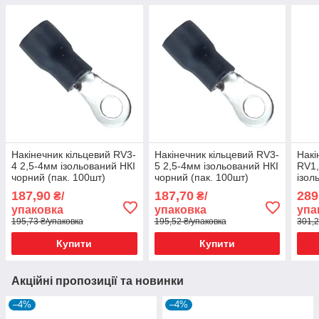
Накінечник кільцевий RV3-
Накінечник кільцевий RV3-
Накі
4 2,5-4мм ізольований НКІ
5 2,5-4мм ізольований НКІ
RV1,
чорний (пак. 100шт)
чорний (пак. 100шт)
ізол
(пак
187,90
187,70
289
₴/
₴/
упаковка
упаковка
упа
195,73 ₴/упаковка
195,52 ₴/упаковка
301,2
Купити
Купити
Акційні пропозиції та новинки
–4%
–4%