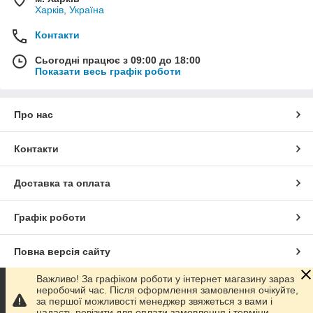
Харків, Україна
Контакти
Сьогодні працює з 09:00 до 18:00
Показати весь графік роботи
Про нас
Контакти
Доставка та оплата
Графік роботи
Повна версія сайту
Важливо! За графіком роботи у інтернет магазину зараз
Сайт створено на маркетплейсі
Prom.ua
неробочий час. Після оформлення замовлення очікуйте,
за першої можливості менеджер звяжеться з вами і
надасть ревізити для оплати замовлення і терміни