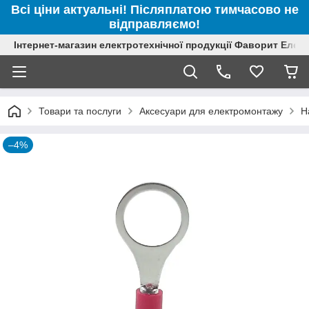
Всі ціни актуальні! Післяплатою тимчасово не
відправляємо!
Інтернет-магазин електротехнічної продукції Фаворит Елек
Товари та послуги
Аксесуари для електромонтажу
Н
–4%