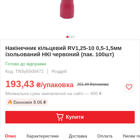
Накінечник кільцевий RV1,25-10 0,5-1,5мм
ізольований НКІ червоний (пак. 100шт)
Готово до відправки
Код: TNSy5500472
Роздріб
193,43
₴/упаковка
201,49 ₴/упаковка
Мінімальна сума замовлення на сайті — 400 ₴
Економія
8.06 ₴
Купити
Опис
Характеристики
Доставка
Оплата
Умови п