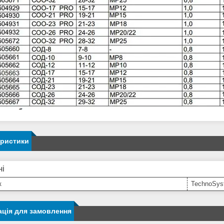
еристики
ні
к
TechnoSys
ція для замовлення