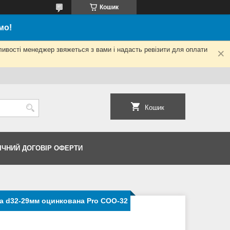
Кошик
мо!
ливості менеджер звяжеться з вами і надасть ревізити для оплати
Кошик
ІЧНИЙ ДОГОВІР ОФЕРТИ
а d32-29мм оцинкована Pro СОО-32