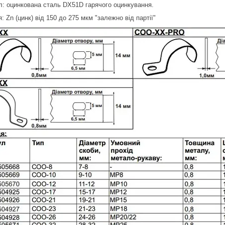
л: оцинкована сталь DX51D гарячого оцинкування.
: Zn (цинк) від 150 до 275 мкм "залежно від партії"