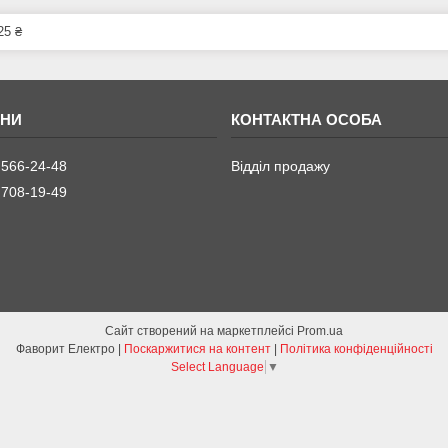
25 ₴
 566-24-48
Відділ продажу
 708-19-49
Сайт створений на маркетплейсі
Prom.ua
Фаворит Електро |
Поскаржитися на контент
|
Політика конфіденційності
Select Language
▼