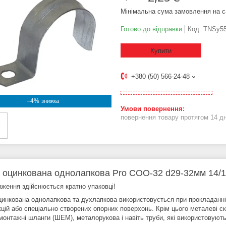
Мінімальна сума замовлення на с
Готово до відправки
Код:
TNSy55
Купити
+380 (50) 566-24-48
–4%
повернення товару протягом 14 д
 оцинкована однолапкова Pro СОО-32 d29-32мм 14/1
аження здійснюється кратно упаковці!
цинкована однолапкова та духлапкова використовується при прокладанні 
цій або спеціально створених опорних поверхонь. Крім цього металеві ско
монтажні шланги (ШЕМ), металорукова і навіть труби, які використовуют