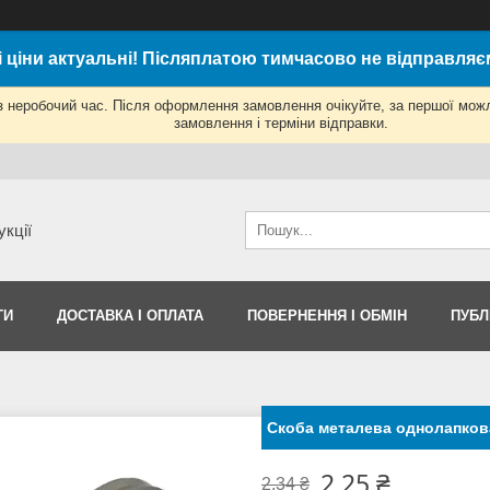
і ціни актуальні! Післяплатою тимчасово не відправляє
з неробочий час. Після оформлення замовлення очікуйте, за першої мож
замовлення і терміни відправки.
укції
ТИ
ДОСТАВКА І ОПЛАТА
ПОВЕРНЕННЯ І ОБМІН
ПУБЛ
Скоба металева однолапков
2,25 ₴
2,34 ₴