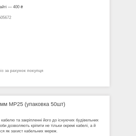
айті — 400 ₴
05672
нів
за рахунок покупця
мм МР25 (упаковка 50шт)
кабелю та закріпленні його до існуючих будівельних
би дозволяють кріпити не тільки окремі кабелі, а й
ься як захист кабельних мереж.