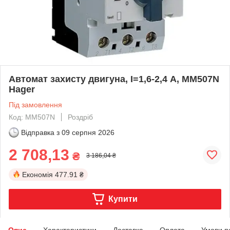
Автомат захисту двигуна, I=1,6-2,4 А, MM507N
Hager
Під замовлення
Код: MM507N
Роздріб
Відправка з
09 серпня 2026
2 708,13
₴
3 186,04 ₴
Економія
477.91 ₴
Купити
Опис
Характеристики
Доставка
Оплата
Умови п