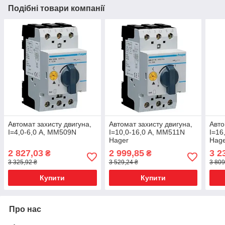
Подібні товари компанії
Автомат захисту двигуна,
Автомат захисту двигуна,
Авто
I=4,0-6,0 А, MM509N
I=10,0-16,0 А, MM511N
I=16
Hager
Hag
2 827,03
2 999,85
3 2
₴
₴
3 325,92 ₴
3 529,24 ₴
3 809
Купити
Купити
Про нас