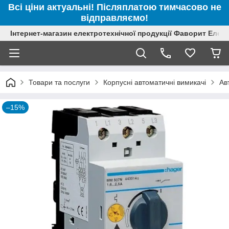
Всі ціни актуальні! Післяплатою тимчасово не
відправляємо!
Інтернет-магазин електротехнічної продукції Фаворит Елек
Товари та послуги
Корпусні автоматичні вимикачі
Ав
–15%