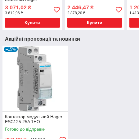
3 071,02
2 446,47
1 2
₴
₴
3 612,96 ₴
2 878,20 ₴
1 413
Купити
Купити
Акційні пропозиції та новинки
–15%
Контактор модульний Hager
ESC125 25A 1НО
Готово до відправки