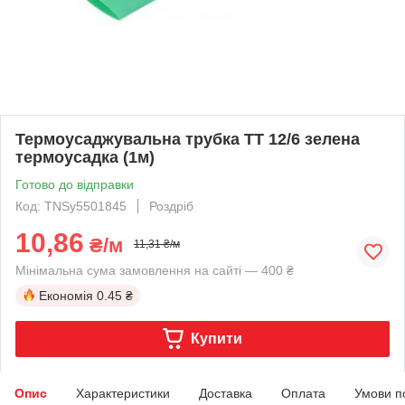
Термоусаджувальна трубка ТТ 12/6 зелена
термоусадка (1м)
Готово до відправки
Код: TNSy5501845
Роздріб
10,86
₴/м
11,31 ₴/м
Мінімальна сума замовлення на сайті — 400 ₴
Економія
0.45 ₴
Купити
Опис
Характеристики
Доставка
Оплата
Умови п