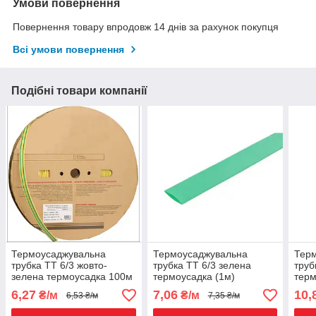
Умови повернення
Повернення товару впродовж 14 днів за рахунок покупця
Всі умови повернення
Подібні товари компанії
Термоусаджувальна
Термоусаджувальна
Тер
трубка ТТ 6/3 жовто-
трубка ТТ 6/3 зелена
труб
зелена термоусадка 100м
термоусадка (1м)
терм
6,27
7,06
10,
₴/м
₴/м
6,53 ₴/м
7,35 ₴/м