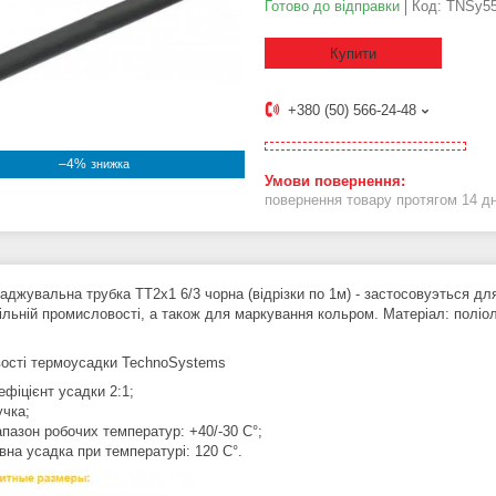
Готово до відправки
Код:
TNSy55
Купити
+380 (50) 566-24-48
–4%
повернення товару протягом 14 д
джувальна трубка ТТ2х1 6/3 чорна (відрізки по 1м) - застосовуэться для 
ільній промисловості, а також для маркування кольром. Матеріал: поліо
ості термоусадки TechnoSystems
ефіцієнт усадки 2:1;
учка;
апазон робочих температур: +40/-30 C°;
вна усадка при температурі: 120 C°.