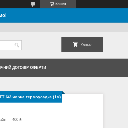
Кошик
мо!
Кошик
ІЧНИЙ ДОГОВІР ОФЕРТИ
Т 6/3 чорна термоусадка (1м)
айті — 400 ₴