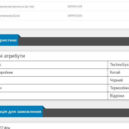
еристики
і атрибути
к
TechnoSys
иробник
Китай
Чорний
и
Термозбіж
Відрізки
ція для замовлення
22 ₴/м