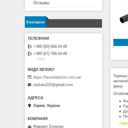
Отзывы
Контакти
+380 (50) 566-24-48
+380 (67) 708-19-49
Viber
Термоуса
https://favoritelectro.com.ua/
автомоб
silatoka220@gmail.com
фену.
Особлив
Ко
Харків, Україна
Гн
Ді
По
Фаворит Електро