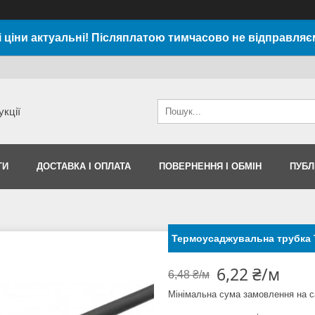
і ціни актуальні! Післяплатою тимчасово не відправляє
укції
ТИ
ДОСТАВКА І ОПЛАТА
ПОВЕРНЕННЯ І ОБМІН
ПУБЛ
Термоусаджувальна трубка Т
6,22 ₴/м
6,48 ₴/м
Мінімальна сума замовлення на с