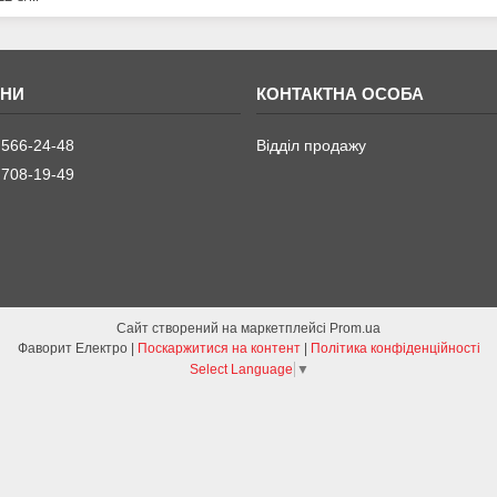
 566-24-48
Відділ продажу
 708-19-49
Сайт створений на маркетплейсі
Prom.ua
Фаворит Електро |
Поскаржитися на контент
|
Політика конфіденційності
Select Language
▼