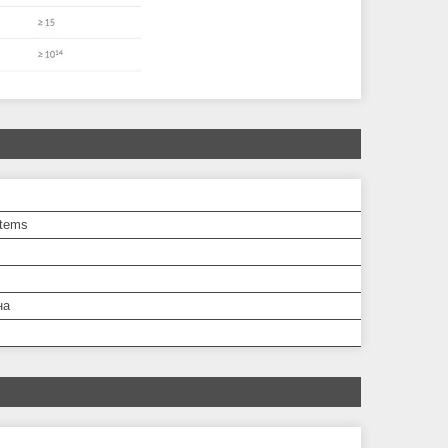
tems
на