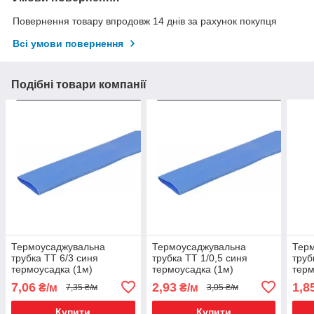
Повернення товару впродовж 14 днів за рахунок покупця
Всі умови повернення
Подібні товари компанії
Термоусаджувальна
Термоусаджувальна
Тер
трубка ТТ 6/3 синя
трубка ТТ 1/0,5 синя
труб
термоусадка (1м)
термоусадка (1м)
терм
7,06
2,93
1,8
₴/м
₴/м
7,35 ₴/м
3,05 ₴/м
Купити
Купити