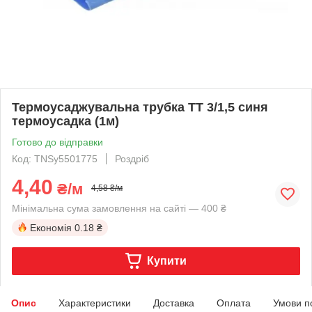
Термоусаджувальна трубка ТТ 3/1,5 синя
термоусадка (1м)
Готово до відправки
Код: TNSy5501775
Роздріб
4,40
₴/м
4,58 ₴/м
Мінімальна сума замовлення на сайті — 400 ₴
Економія
0.18 ₴
Купити
Опис
Характеристики
Доставка
Оплата
Умови п