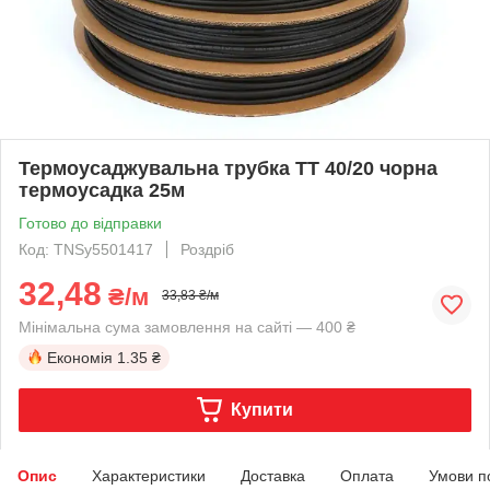
Термоусаджувальна трубка ТТ 40/20 чорна
термоусадка 25м
Готово до відправки
Код: TNSy5501417
Роздріб
32,48
₴/м
33,83 ₴/м
Мінімальна сума замовлення на сайті — 400 ₴
Економія
1.35 ₴
Купити
Опис
Характеристики
Доставка
Оплата
Умови п