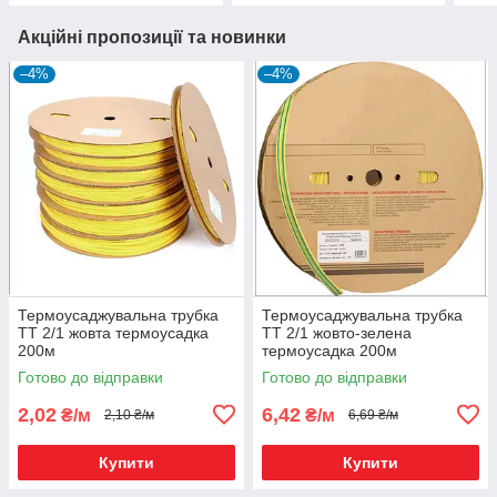
Акційні пропозиції та новинки
–4%
–4%
Термоусаджувальна трубка
Термоусаджувальна трубка
ТТ 2/1 жовта термоусадка
ТТ 2/1 жовто-зелена
200м
термоусадка 200м
Готово до відправки
Готово до відправки
2,02
6,42
₴/м
₴/м
2,10 ₴/м
6,69 ₴/м
Купити
Купити