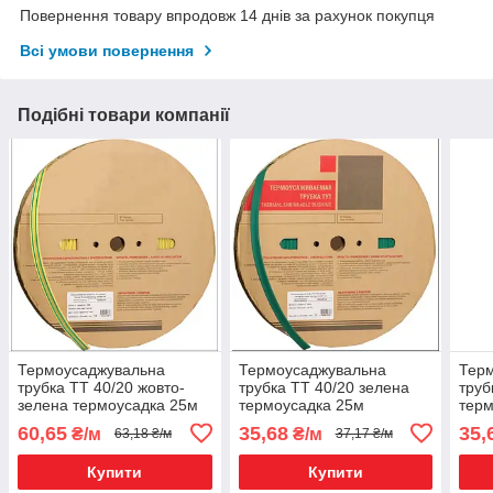
Повернення товару впродовж 14 днів за рахунок покупця
Всі умови повернення
Подібні товари компанії
Термоусаджувальна
Термоусаджувальна
Тер
трубка ТТ 40/20 жовто-
трубка ТТ 40/20 зелена
труб
зелена термоусадка 25м
термоусадка 25м
терм
60,65
35,68
35,
₴/м
₴/м
63,18 ₴/м
37,17 ₴/м
Купити
Купити