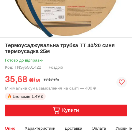
Термоусаджувальна трубка ТТ 40/20 синя
термоусадка 25м
Готово до відправки
Код: TNSy5501422
Роздріб
35,68
₴/м
37,17 ₴/м
Мінімальна сума замовлення на сайті — 400 ₴
Економія
1.49 ₴
Купити
Опис
Характеристики
Доставка
Оплата
Умови п