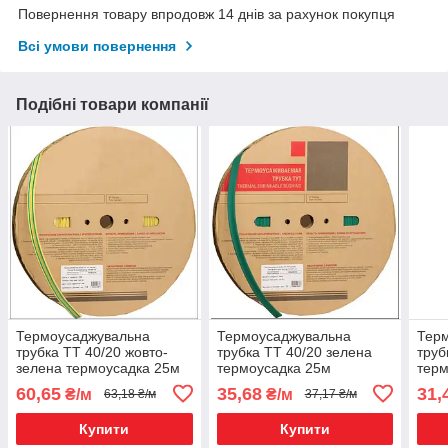
Повернення товару впродовж 14 днів за рахунок покупця
Всі умови повернення
Подібні товари компанії
Термоусаджувальна
Термоусаджувальна
Тер
трубка ТТ 40/20 жовто-
трубка ТТ 40/20 зелена
труб
зелена термоусадка 25м
термоусадка 25м
терм
60,65
35,68
31,
₴/м
₴/м
63,18 ₴/м
37,17 ₴/м
Купити
Купити