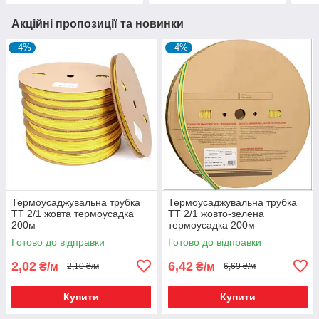
Акційні пропозиції та новинки
–4%
–4%
Термоусаджувальна трубка
Термоусаджувальна трубка
ТТ 2/1 жовта термоусадка
ТТ 2/1 жовто-зелена
200м
термоусадка 200м
Готово до відправки
Готово до відправки
2,02
6,42
₴/м
₴/м
2,10 ₴/м
6,69 ₴/м
Купити
Купити