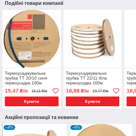
Подібні товари компанії
Термоусаджувальна
Термоусаджувальна
Тер
трубка ТТ 20/10 синя
трубка ТТ 22/11 біла
труб
термоусадка 100м
термоусадка 100м
терм
15,47
18,98
18,
₴/м
₴/м
16,11 ₴/м
19,77 ₴/м
Купити
Купити
Акційні пропозиції та новинки
–4%
–4%