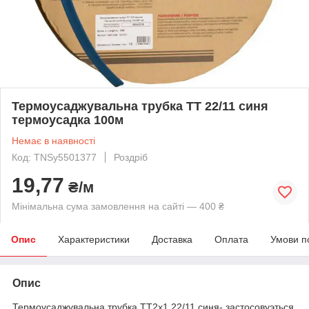
Термоусаджувальна трубка ТТ 22/11 синя
термоусадка 100м
Немає в наявності
Код: TNSy5501377
Роздріб
19,77
₴/м
Мінімальна сума замовлення на сайті — 400 ₴
Опис
Характеристики
Доставка
Оплата
Умови п
Опис
Термоусаджувальна трубка ТТ2х1 22/11 синя- застосовуэться