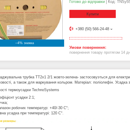
Готово до відправки
Код:
TNSy55
Купити
+380 (50) 566-24-48
–4%
повернення товару протягом 14 д
джувальна трубка ТТ2х1 2/1 жовто-зелена- застосовуэться для електрично
овості, а також для маркування кольром. Матеріал: поліолефін. Усадка 
ості термоусадки TechnoSystems
ефіцієнт усадки 2:1;
учка;
апазон робочих температур: +40/-30 C°;
вна усадка при температурі: 120 C°.