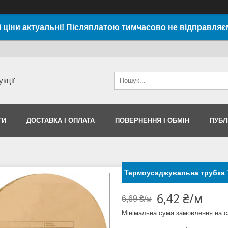
і ціни актуальні! Післяплатою тимчасово не відправляє
укції
ТИ
ДОСТАВКА І ОПЛАТА
ПОВЕРНЕННЯ І ОБМІН
ПУБЛ
Термоусаджувальна трубка Т
6,42 ₴/м
6,69 ₴/м
Мінімальна сума замовлення на с