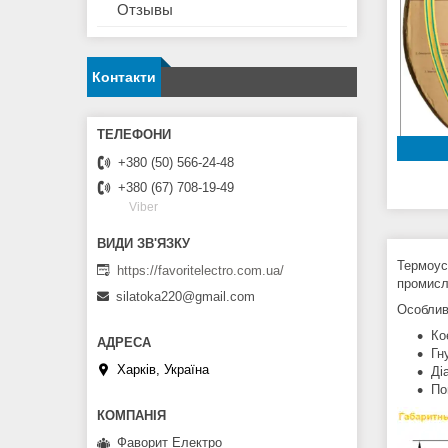
Отзывы
Контакти
+380 (50) 566-24-48
+380 (67) 708-19-49
Viber
Термоуса
https://favoritelectro.com.ua/
промисл
silatoka220@gmail.com
Особлив
Ко
Гн
Харків, Україна
Ді
По
Фаворит Електро