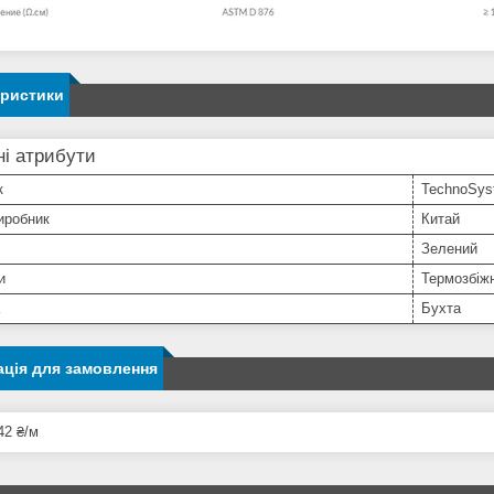
еристики
і атрибути
к
TechnoSys
иробник
Китай
Зелений
и
Термозбіж
Бухта
ція для замовлення
42 ₴/м