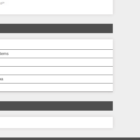
tems
на