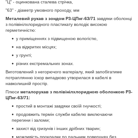
"Ц" - оцинкована сталева стрічка,
"63" - діаметр умовного проходу, мм
Металевий рукав з зондом Р3-ЦПнг-63/71
завдяки оболонці
з полівінілхлоридного пластикату володіє високою
герметичністю:
у приміщеннях з підвищеною вологістю,
на відкритих місцях;
у грунті;
різних екстремальних зонах.
Виготовлений з негорючого матеріалу, який запобігатиме
потраплянню іскор випадково утворилася в кабелі в
навколишній простір.
Плюси
металорукав з полівінілхлоридною оболонкою Р3-
ЦПнг-63/71:
простий в монтажі завдяки своїй гнучкості;
продовжить термін служби кабелю виключаючи
перегини і заломи;
захист від гризунів і інших дрібних тварин;
можливість прокладки по пальним поверхнях без