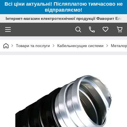
Всі ціни актуальні! Післяплатою тимчасово не
відправляємо!
Інтернет-магазин електротехнічної продукції Фаворит Елек
Товари та послуги
Кабельнесущие системи
Металор