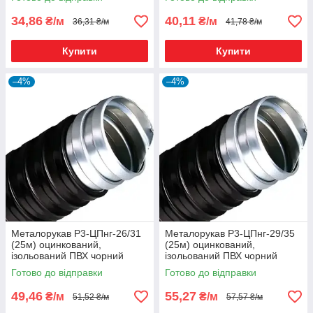
34,86
40,11
₴/м
₴/м
36,31 ₴/м
41,78 ₴/м
Купити
Купити
–4%
–4%
Металорукав Р3-ЦПнг-26/31
Металорукав Р3-ЦПнг-29/35
(25м) оцинкований,
(25м) оцинкований,
ізольований ПВХ чорний
ізольований ПВХ чорний
Готово до відправки
Готово до відправки
49,46
55,27
₴/м
₴/м
51,52 ₴/м
57,57 ₴/м