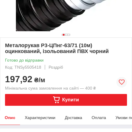
Металорукав Р3-ЦПнг-63/71 (10м)
оцинкований, ізольований ПВХ чорний
Готово до відправки
Код: TNSy5505418
Роздріб
197,92
₴/м
Мінімальна сума замовлення на сайті — 400 ₴
Купити
Опис
Характеристики
Доставка
Оплата
Умови п