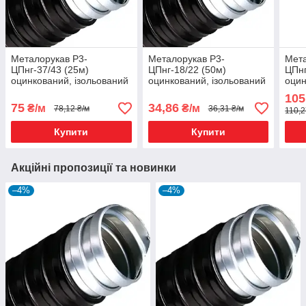
Металорукав Р3-
Металорукав Р3-
Мета
ЦПнг-37/43 (25м)
ЦПнг-18/22 (50м)
ЦПнг
оцинкований, ізольований
оцинкований, ізольований
оцин
ПВХ чорний
ПВХ чорний
ПВХ
105
75
34,86
₴/м
₴/м
78,12 ₴/м
36,31 ₴/м
110,2
Купити
Купити
Акційні пропозиції та новинки
–4%
–4%