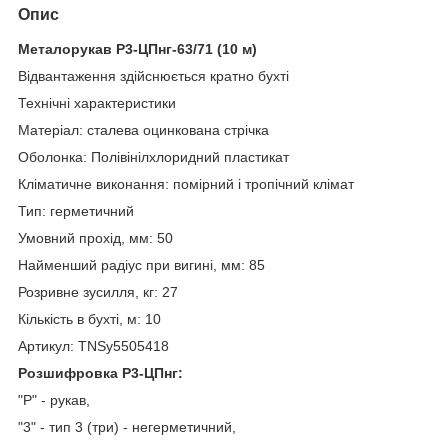
Опис
Металорукав Р3-ЦПнг-63/71 (10 м)
Відвантаження здійснюється кратно бухті
Технічні характеристики
Матеріал: сталева оцинкована стрічка
Оболонка: Полівінілхлоридний пластикат
Кліматичне виконання: помірний і тропічний клімат
Тип: герметичний
Умовний прохід, мм: 50
Найменший радіус при вигині, мм: 85
Розривне зусилля, кг: 27
Кількість в бухті, м: 10
Артикул: TNSy5505418
Розшифровка Р3-ЦПнг:
"Р" - рукав,
"3" - тип 3 (три) - негерметичний,