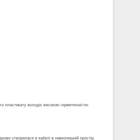
го пластикату володіє високою герметичністю:
дково утворилася в кабелі в навколишній простір.