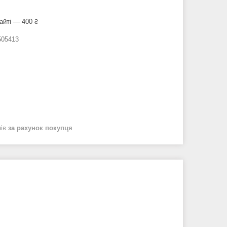
айті — 400 ₴
05413
нів
за рахунок покупця