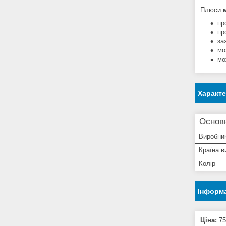
Плюси
м
пр
пр
за
мо
мо
Характ
Основн
Виробни
Країна в
Колір
Інформа
Ціна:
75