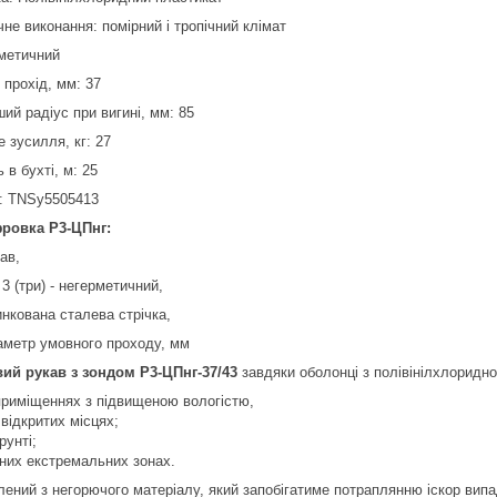
не виконання: помірний і тропічний клімат
рметичний
 прохід, мм: 37
ий радіус при вигині, мм: 85
 зусилля, кг: 27
ь в бухті, м: 25
: TNSy5505413
ровка Р3-ЦПнг:
кав,
п 3 (три) - негерметичний,
инкована сталева стрічка,
іаметр умовного проходу, мм
ий рукав з зондом Р3-ЦПнг-37/43
завдяки оболонці з полівінілхлоридно
приміщеннях з підвищеною вологістю,
 відкритих місцях;
рунті;
зних екстремальних зонах.
лений з негорючого матеріалу, який запобігатиме потраплянню іскор випа