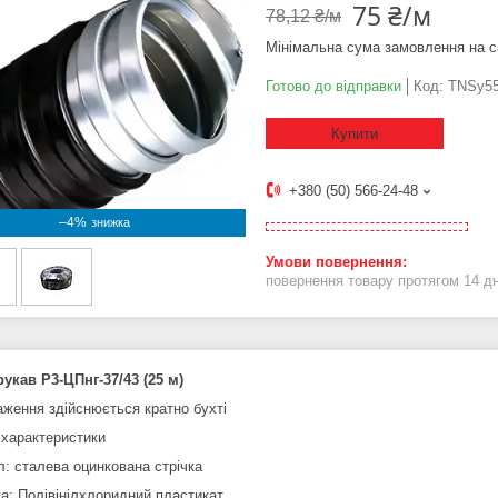
75 ₴/м
78,12 ₴/м
Мінімальна сума замовлення на с
Готово до відправки
Код:
TNSy55
Купити
+380 (50) 566-24-48
–4%
повернення товару протягом 14 д
укав Р3-ЦПнг-37/43 (25 м)
аження здійснюється кратно бухті
 характеристики
л: сталева оцинкована стрічка
а: Полівінілхлоридний пластикат