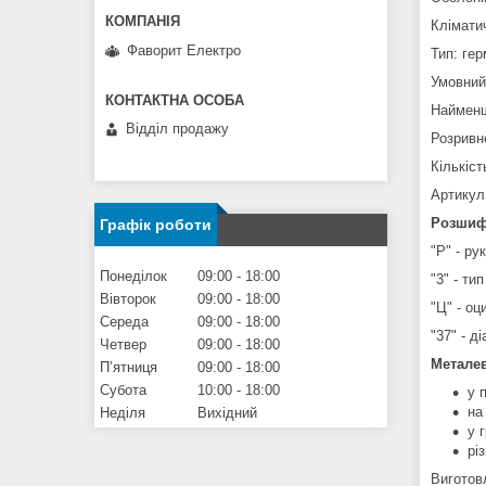
Кліматич
Фаворит Електро
Тип: ге
Умовний
Найменш
Відділ продажу
Розривне
Кількіст
Артикул
Розшиф
Графік роботи
"Р" - ру
Понеділок
09:00
18:00
"3" - ти
Вівторок
09:00
18:00
"Ц" - оц
Середа
09:00
18:00
"37" - д
Четвер
09:00
18:00
Металев
Пʼятниця
09:00
18:00
Субота
10:00
18:00
у 
на
Неділя
Вихідний
у г
рі
Виготов