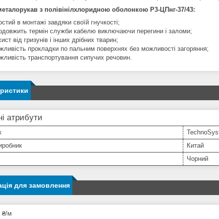
еталорукав з полівінілхлоридною оболонкою Р3-ЦПнг-37/43:
остий в монтажі завдяки своїй гнучкості;
одовжить термін служби кабелю виключаючи перегини і заломи;
хист від гризунів і інших дрібних тварин;
жливість прокладки по пальним поверхнях без можливості загоряння;
жливість транспортування сипучих речовин.
еристики
і атрибути
к
TechnoSys
иробник
Китай
Чорний
ція для замовлення
 ₴/м