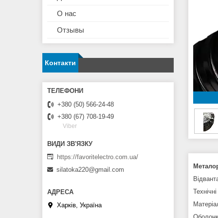
О нас
Отзывы
Контакти
+380 (50) 566-24-48
+380 (67) 708-19-49
Viber
https://favoritelectro.com.ua/
Металор
silatoka220@gmail.com
Відвант
Технічні
Матеріа
Харків, Україна
Оболонк