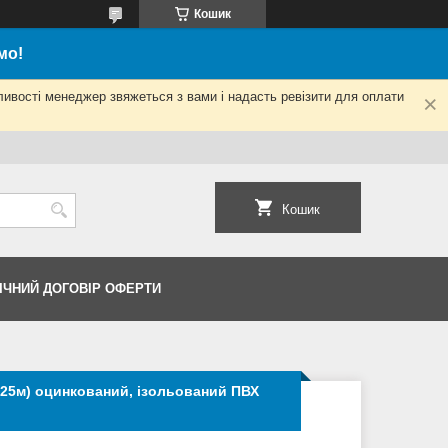
Кошик
мо!
ливості менеджер звяжеться з вами і надасть ревізити для оплати
Кошик
ІЧНИЙ ДОГОВІР ОФЕРТИ
(25м) оцинкований, ізольований ПВХ