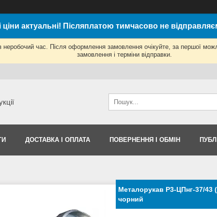
і ціни актуальні! Післяплатою тимчасово не відправляє
з неробочий час. Після оформлення замовлення очікуйте, за першої мож
замовлення і терміни відправки.
укції
ТИ
ДОСТАВКА І ОПЛАТА
ПОВЕРНЕННЯ І ОБМІН
ПУБЛ
Металорукав Р3-ЦПнг-37/43 
чорний