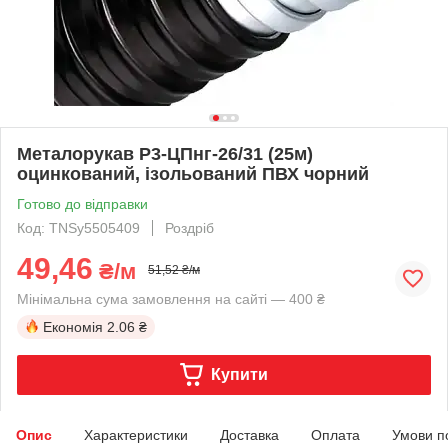
Металорукав Р3-ЦПнг-26/31 (25м)
оцинкований, ізольований ПВХ чорний
Готово до відправки
Код: TNSy5505409
Роздріб
49,46
₴/м
51,52 ₴/м
Мінімальна сума замовлення на сайті — 400 ₴
Економія
2.06 ₴
Купити
Опис
Характеристики
Доставка
Оплата
Умови п