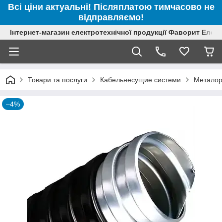
Всі ціни актуальні! Післяплатою тимчасово не
відправляємо!
Інтернет-магазин електротехнічної продукції Фаворит Елек
Товари та послуги
Кабельнесущие системи
Металор
–4%