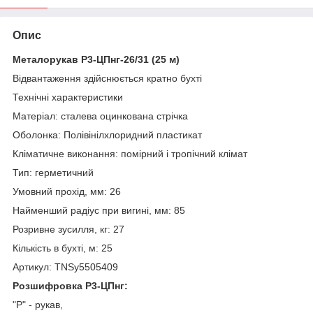
Опис
Металорукав Р3-ЦПнг-26/31 (25 м)
Відвантаження здійснюється кратно бухті
Технічні характеристики
Матеріал: сталева оцинкована стрічка
Оболонка: Полівінілхлоридний пластикат
Кліматичне виконання: помірний і тропічний клімат
Тип: герметичний
Умовний прохід, мм: 26
Найменший радіус при вигині, мм: 85
Розривне зусилля, кг: 27
Кількість в бухті, м: 25
Артикул: TNSy5505409
Розшифровка Р3-ЦПнг:
"Р" - рукав,