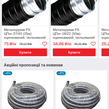
Металорукав Р3-
Металорукав Р3-
Мета
ЦПнг-37/43 (25м)
ЦПнг-18/22 (50м)
ЦПнг
оцинкований, ізольований
оцинкований, ізольований
оцин
ПВХ чорний
ПВХ чорний
ПВХ
75
34,86
25,
₴/м
₴/м
78,12 ₴/м
36,31 ₴/м
Купити
Купити
Акційні пропозиції та новинки
–4%
–4%