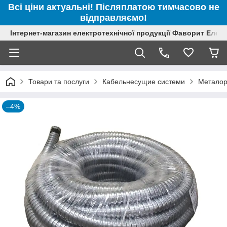
Всі ціни актуальні! Післяплатою тимчасово не
відправляємо!
Інтернет-магазин електротехнічної продукції Фаворит Елек
Товари та послуги
Кабельнесущие системи
Металор
–4%