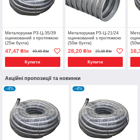
Металорукав Р3-Ц-35/39
Металорукав Р3-Ц-21/24
Мета
оцинкований з протяжкою
оцинкований з протяжкою
оцин
(25м бухта)
(50м бухта)
(50м
47,47
28,20
16,
₴/м
₴/м
49,45 ₴/м
29,38 ₴/м
Купити
Купити
Акційні пропозиції та новинки
–4%
–4%