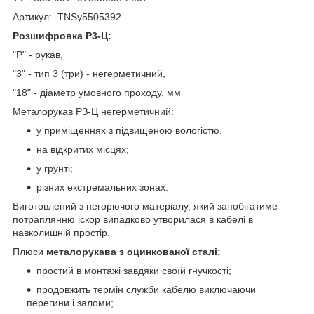
Артикул:
TNSy5505392
Розшифровка Р3-Ц:
"Р" - рукав,
"3" - тип 3 (три) - негерметичний,
"18" - діаметр умовного проходу, мм
Металорукав РЗ-Ц негерметичний:
у приміщеннях з підвищеною вологістю,
на відкритих місцях;
у грунті;
різних екстремальних зонах.
Виготовлений з негорючого матеріалу, який запобігатиме
потраплянню іскор випадково утворилася в кабелі в
навколишній простір.
Плюси
металорукава з оцинкованої сталі:
простий в монтажі завдяки своїй гнучкості;
продовжить термін служби кабелю виключаючи
перегини і заломи;