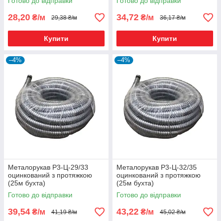
Готово до відправки
Готово до відправки
28,20
34,72
₴/м
₴/м
29,38 ₴/м
36,17 ₴/м
Купити
Купити
–4%
–4%
Металорукав Р3-Ц-29/33
Металорукав Р3-Ц-32/35
оцинкований з протяжкою
оцинкований з протяжкою
(25м бухта)
(25м бухта)
Готово до відправки
Готово до відправки
39,54
43,22
₴/м
₴/м
41,19 ₴/м
45,02 ₴/м