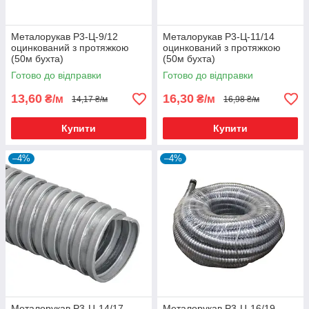
Металорукав Р3-Ц-9/12
Металорукав Р3-Ц-11/14
оцинкований з протяжкою
оцинкований з протяжкою
(50м бухта)
(50м бухта)
Готово до відправки
Готово до відправки
13,60
16,30
₴/м
₴/м
14,17 ₴/м
16,98 ₴/м
Купити
Купити
–4%
–4%
Металорукав Р3-Ц-14/17
Металорукав Р3-Ц-16/19