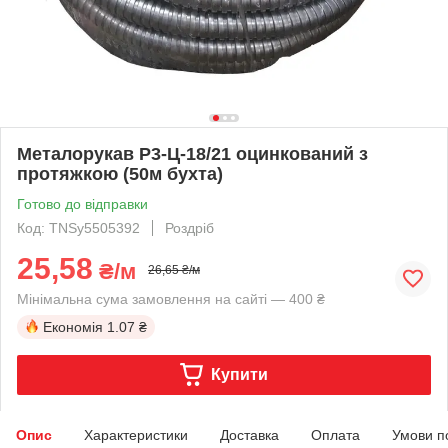
Металорукав Р3-Ц-18/21 оцинкований з
протяжкою (50м бухта)
Готово до відправки
Код: TNSy5505392
Роздріб
25,58
₴/м
26,65 ₴/м
Мінімальна сума замовлення на сайті — 400 ₴
Економія
1.07 ₴
Купити
Опис
Характеристики
Доставка
Оплата
Умови п