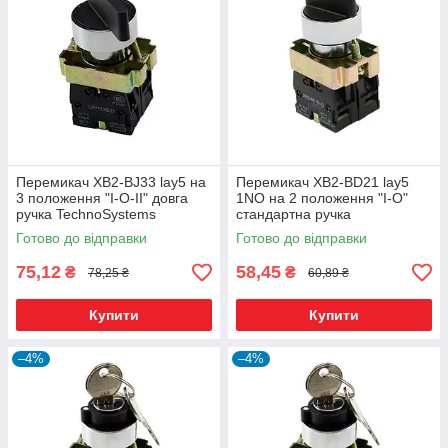
Перемикач XB2-BJ33 lay5 на
Перемикач XB2-BD21 lay5
3 положення "I-O-II" довга
1NO на 2 положення "I-O"
ручка TechnoSystems
стандартна ручка
TechnoSystems
Готово до відправки
Готово до відправки
75,12
58,45
₴
₴
78,25 ₴
60,89 ₴
Купити
Купити
–4%
–4%