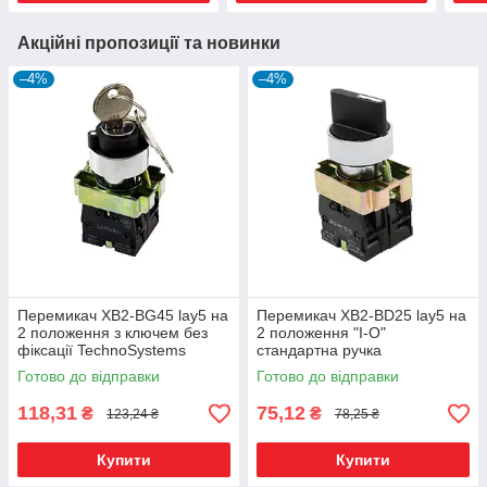
Акційні пропозиції та новинки
–4%
–4%
Перемикач XB2-BG45 lay5 на
Перемикач XB2-BD25 lay5 на
2 положення з ключем без
2 положення "I-O"
фіксації TechnoSystems
стандартна ручка
TechnoSystems
Готово до відправки
Готово до відправки
118,31
75,12
₴
₴
123,24 ₴
78,25 ₴
Купити
Купити