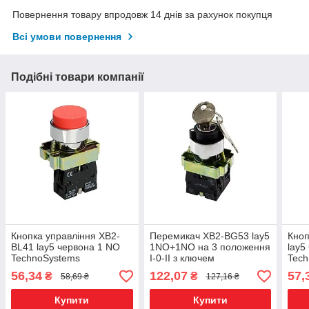
Повернення товару впродовж 14 днів за рахунок покупця
Всі умови повернення
Подібні товари компанії
Кнопка управління XB2-
Перемикач XB2-BG53 lay5
Кноп
BL41 lay5 червона 1 NO
1NO+1NO на 3 положення
lay5
TechnoSystems
I-0-II з ключем
Tec
самоповернення
56,34
122,07
57,
₴
₴
58,69 ₴
127,16 ₴
Купити
Купити