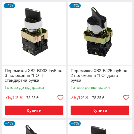
–4%
–4%
Перемикач XB2-BD33 lay5 на
Перемикач XB2-BJ25 lay5 на
3 положення "I-O-II"
2 положення "I-O" довга
стандартна ручка
ручка
TechnoSystems
Готово до відправки
Готово до відправки
75,12
75,12
₴
₴
78,25 ₴
78,25 ₴
Купити
Купити
–4%
–4%