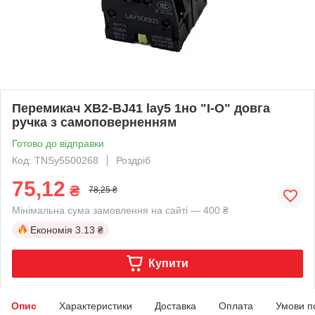
Перемикач XB2-BJ41 lay5 1но "I-O" довга
ручка з самоповерненням
Готово до відправки
Код: TNSy5500268
Роздріб
75,12
₴
78,25 ₴
Мінімальна сума замовлення на сайті — 400 ₴
Економія
3.13 ₴
Купити
Опис
Характеристики
Доставка
Оплата
Умови п