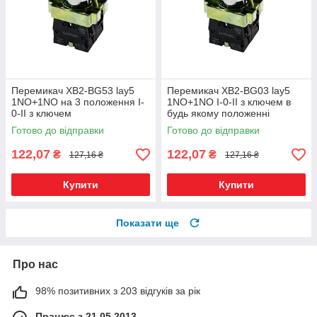
Перемикач XB2-BG53 lay5
Перемикач XB2-BG03 lay5
1NO+1NO на 3 положення I-
1NO+1NO I-0-II з ключем в
0-II з ключем
будь якому положенні
самоповернення
Готово до відправки
Готово до відправки
122,07
122,07
₴
₴
127,16 ₴
127,16 ₴
Купити
Купити
Показати ще
Про нас
98% позитивних з 203 відгуків за рік
Працює з 21.05.2013