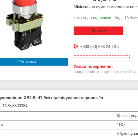
Мінімальна сума замовлення на с
Готово до відправки
Код:
TNSy55
Купити
+380 (50) 566-24-48
–4%
повернення товару протягом 14 д
управління XB2-BL41 без підсвічування червона 1з
: TNSy5500284
Кнопка упр
ти:
1НО
:
Вбудовува