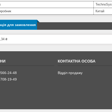
к
TechnoSys
иробник
Китай
ція для замовлення
,34 ₴
 566-24-48
Відділ продажу
 708-19-49