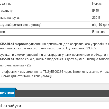
ування:
Немає
 захисту:
IP40
льна напруга:
230 В
атурний режим експлуатації:
від -10 до 
пки:
Блокова
 XB2-BL41 червона
управління призначені для оперативного управління 
чних ланцюгах змінного струму частотою 50 Гц, напругою 230 Ст.
вується в схемах управління електродвигунами промислового обладнанн
 XB2-BL41
являє собою, виріб складається з двох вузлів - швидко головк
а група замикає - (1з)
те оформити замовлення на TNSy5500284 через інтернет-магазин. А та
662448 для отримання консультації.
еристики
і атрибути