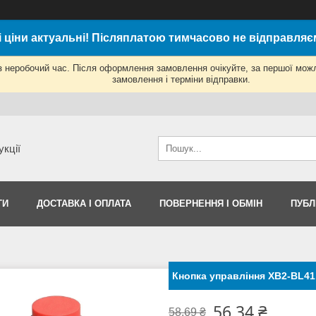
і ціни актуальні! Післяплатою тимчасово не відправляє
з неробочий час. Після оформлення замовлення очікуйте, за першої мож
замовлення і терміни відправки.
укції
ТИ
ДОСТАВКА І ОПЛАТА
ПОВЕРНЕННЯ І ОБМІН
ПУБЛ
Кнопка управління XB2-BL41
56,34 ₴
58,69 ₴