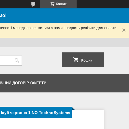
Кошик
мо!
ливості менеджер звяжеться з вами і надасть ревізити для оплати
Кошик
ІЧНИЙ ДОГОВІР ОФЕРТИ
 lay5 червона 1 NO TechnoSystems