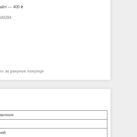
айті — 400 ₴
00284
нів
за рахунок покупця
авління
ний