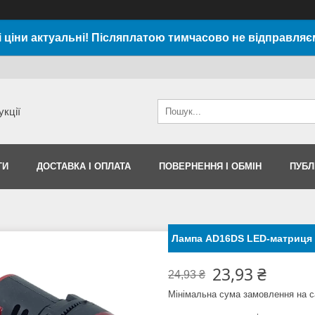
і ціни актуальні! Післяплатою тимчасово не відправляє
укції
ТИ
ДОСТАВКА І ОПЛАТА
ПОВЕРНЕННЯ І ОБМІН
ПУБЛ
Лампа AD16DS LED-матриця
23,93 ₴
24,93 ₴
Мінімальна сума замовлення на с