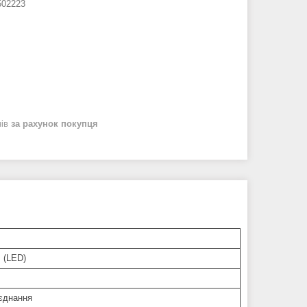
02223
нів
за рахунок покупця
. (LED)
'єднання