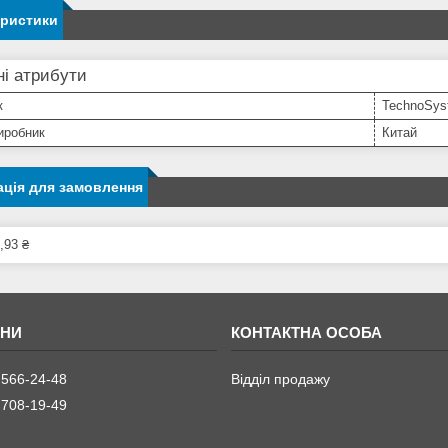
еристики
і атрибути
к
TechnoSys
иробник
Китай
ція для замовлення
,93 ₴
 566-24-48
Відділ продажу
 708-19-49