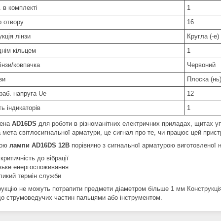
 в комплекті
1
р отвору
16
кція лінзи
Кругла (-е)
днім кільцем
1
інзи/ковпачка
Червоний
зи
Плоска (нь
раб. напруга Ue
12
ть індикаторів
1
ена
AD16DS
для роботи в різноманітних електричних приладах, щитах уп
 мета світлосигнальної арматури, це сигнал про те, чи працює цей прист
гою
лампи AD16DS 12В
порівняно з сигнальної арматурою виготовленої 
 критичність до вібрації
зьке енергоспоживання
ликий термін служби
рукцію не можуть потрапити предмети діаметром більше 1 мм Конструкц
до струмоведучих частин пальцями або інструментом.