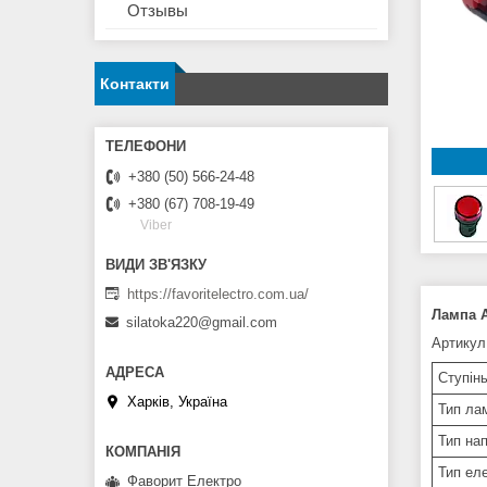
Отзывы
Контакти
+380 (50) 566-24-48
+380 (67) 708-19-49
Viber
https://favoritelectro.com.ua/
Лампа 
silatoka220@gmail.com
Артикул
Ступінь
Харків, Україна
Тип ла
Тип на
Тип ел
Фаворит Електро