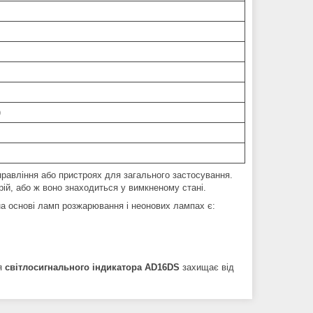
)
равління або пристроях для загального застосування.
рій, або ж воно знаходиться у вимкненому стані.
на основі ламп розжарювання і неонових лампах є:
ія
світлосигнального індикатора AD16DS
захищає від