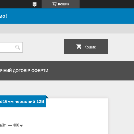
Кошик
мо!
Кошик
ІЧНИЙ ДОГОВІР ОФЕРТИ
 d16мм червоний 12В
айті — 400 ₴