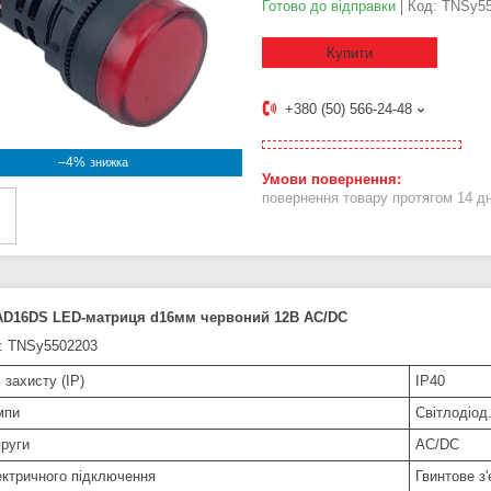
Готово до відправки
Код:
TNSy55
Купити
+380 (50) 566-24-48
–4%
повернення товару протягом 14 д
AD16DS LED-матриця d16мм червоний 12В AC/DC
: TNSy5502203
 захисту (IP)
IP40
мпи
Світлодіод
пруги
AC/DC
ектричного підключення
Гвинтове з