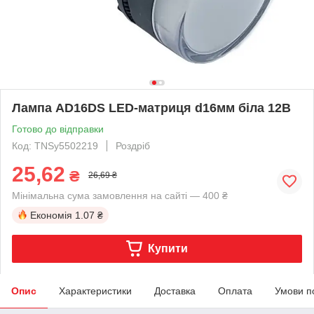
Лампа AD16DS LED-матриця d16мм біла 12В
Готово до відправки
Код: TNSy5502219
Роздріб
25,62
₴
26,69 ₴
Мінімальна сума замовлення на сайті — 400 ₴
Економія
1.07 ₴
Купити
Опис
Характеристики
Доставка
Оплата
Умови п