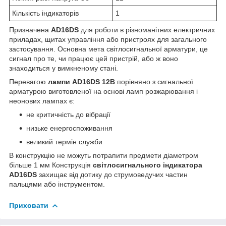
Кількість індикаторів
1
Призначена
AD16DS
для роботи в різноманітних електричних
приладах, щитах управління або пристроях для загального
застосування. Основна мета світлосигнальної арматури, це
сигнал про те, чи працює цей пристрій, або ж воно
знаходиться у вимкненому стані.
Перевагою
лампи AD16DS 12В
порівняно з сигнальної
арматурою виготовленої на основі ламп розжарювання і
неонових лампах є:
не критичність до вібрації
низьке енергоспоживання
великий термін служби
В конструкцію не можуть потрапити предмети діаметром
більше 1 мм Конструкція
світлосигнального індикатора
AD16DS
захищає від дотику до струмоведучих частин
пальцями або інструментом.
Приховати