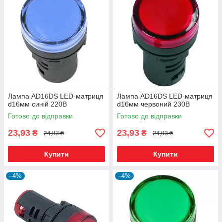
Лампа AD16DS LED-матриця
Лампа AD16DS LED-матриця
d16мм синій 220В
d16мм червоний 230В
Готово до відправки
Готово до відправки
23,93
23,93
₴
₴
24,93 ₴
24,93 ₴
Купити
Купити
–4%
–4%