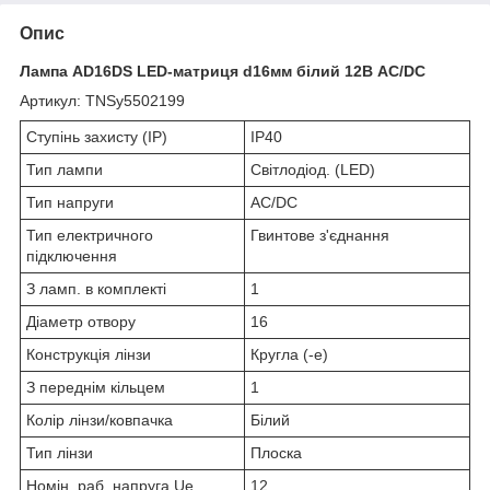
Опис
Лампа AD16DS LED-матриця d16мм білий 12В AC/DC
Артикул: TNSy5502199
Ступінь захисту (IP)
IP40
Тип лампи
Світлодіод. (LED)
Тип напруги
AC/DC
Тип електричного
Гвинтове з'єднання
підключення
З ламп. в комплекті
1
Діаметр отвору
16
Конструкція лінзи
Кругла (-е)
З переднім кільцем
1
Колір лінзи/ковпачка
Білий
Тип лінзи
Плоска
Номін. раб. напруга Ue
12