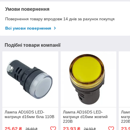
Умови повернення
Повернення товару впродовж 14 днів за рахунок покупця
Всі умови повернення
Подібні товари компанії
Лампа AD16DS LED-
Лампа AD16DS LED-
Лам
матриця d16мм біла 110В
матриця d16мм жовтий
мат
220В
220
25,62
23,93
23,
₴
₴
26,69 ₴
24,93 ₴