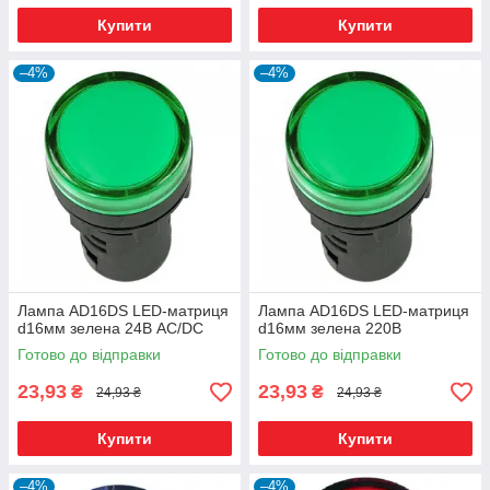
Купити
Купити
–4%
–4%
Лампа AD16DS LED-матриця
Лампа AD16DS LED-матриця
d16мм зелена 24В AC/DC
d16мм зелена 220В
Готово до відправки
Готово до відправки
23,93
23,93
₴
₴
24,93 ₴
24,93 ₴
Купити
Купити
–4%
–4%