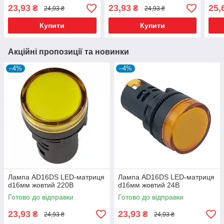
23,93
23,93
25,
₴
₴
24,93 ₴
24,93 ₴
Купити
Купити
Акційні пропозиції та новинки
–4%
–4%
Лампа AD16DS LED-матриця
Лампа AD16DS LED-матриця
d16мм жовтий 220В
d16мм жовтий 24В
Готово до відправки
Готово до відправки
23,93
23,93
₴
₴
24,93 ₴
24,93 ₴