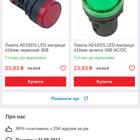
Лампа AD16DS LED-матриця
Лампа AD16DS LED-матриця
d16мм червоний 36В
d16мм зелена 36В AC/DC
Готово до відправки
Готово до відправки
23,93
23,93
₴
₴
24,93 ₴
24,93 ₴
Купити
Купити
Показати ще
Про нас
98% позитивних з 204 відгуків за рік
Працює з 21.05.2013