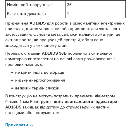
Номін. раб. напруга Ue
36
Кількість індикаторів
1
Призначена
AD16DS
для роботи в різноманітних електричних
приладах, щитах управління або пристроях для загального
застосування. Основна мета світлосигнальної арматури, це
сигнал про те, чи працює цей пристрій, або ж воно
знаходиться у вимкненому стані.
Перевагою
лампи AD16DS 36В
порівняно з сигнальної
арматурою виготовленої на основі ламп розжарювання і
неонових лампах є:
не критичність до вібрації
низьке енергоспоживання
великий термін служби
В конструкцію не можуть потрапити предмети діаметром
більше 1 мм Конструкція
світлосигнального індикатора
AD16DS
захищає від дотику до струмоведучих частин
пальцями або інструментом.
Приховати