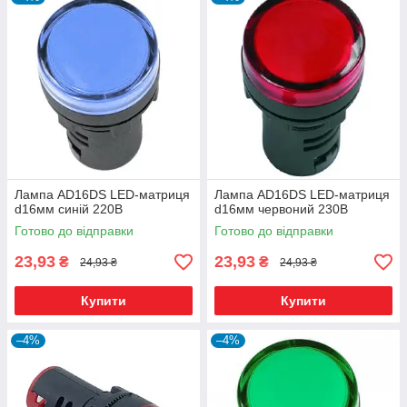
Лампа AD16DS LED-матриця
Лампа AD16DS LED-матриця
d16мм синій 220В
d16мм червоний 230В
Готово до відправки
Готово до відправки
23,93
23,93
₴
₴
24,93 ₴
24,93 ₴
Купити
Купити
–4%
–4%