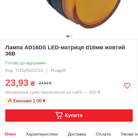
Лампа AD16DS LED-матриця d16мм жовтий
36В
Готово до відправки
Код: TNSy5502215
Роздріб
23,93
₴
24,93 ₴
Мінімальна сума замовлення на сайті — 400 ₴
Економія
1.00 ₴
Купити
Опис
Характеристики
Доставка
Оплата
Умови п