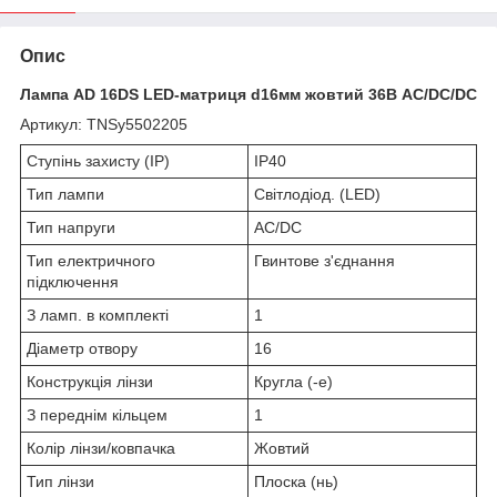
Опис
Лампа AD 16DS LED-матриця d16мм жовтий 36В AC/DC/DC
Артикул: TNSy5502205
Ступінь захисту (IP)
IP40
Тип лампи
Світлодіод. (LED)
Тип напруги
AC/DC
Тип електричного
Гвинтове з'єднання
підключення
З ламп. в комплекті
1
Діаметр отвору
16
Конструкція лінзи
Кругла (-е)
З переднім кільцем
1
Колір лінзи/ковпачка
Жовтий
Тип лінзи
Плоска (нь)