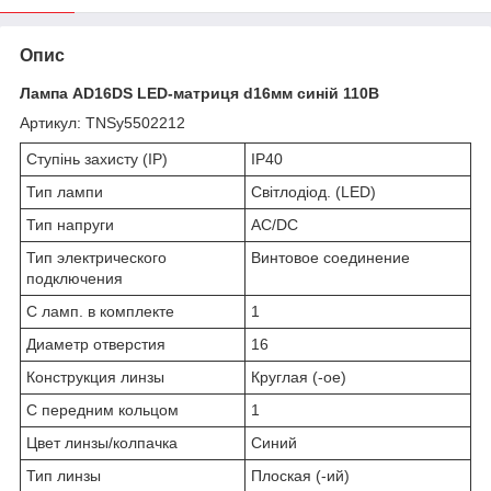
Опис
Лампа AD16DS LED-матриця d16мм синій 110В
Артикул: TNSy5502212
Ступінь захисту (IP)
IP40
Тип лампи
Світлодіод. (LED)
Тип напруги
AC/DC
Тип электрического
Винтовое соединение
подключения
С ламп. в комплекте
1
Диаметр отверстия
16
Конструкция линзы
Круглая (-ое)
С передним кольцом
1
Цвет линзы/колпачка
Синий
Тип линзы
Плоская (-ий)