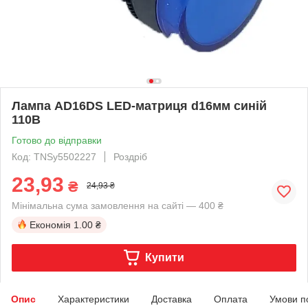
Лампа AD16DS LED-матриця d16мм синій
110В
Готово до відправки
Код: TNSy5502227
Роздріб
23,93
₴
24,93 ₴
Мінімальна сума замовлення на сайті — 400 ₴
Економія
1.00 ₴
Купити
Опис
Характеристики
Доставка
Оплата
Умови п