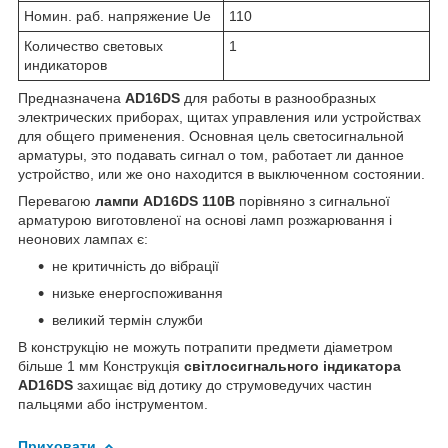
Номин. раб. напряжение Ue
110
Количество световых
1
индикаторов
Предназначена
AD16DS
для работы в разнообразных
электрических приборах, щитах управления или устройствах
для общего применения. Основная цель светосигнальной
арматуры, это подавать сигнал о том, работает ли данное
устройство, или же оно находится в выключенном состоянии.
Перевагою
лампи AD16DS 110В
порівняно з сигнальної
арматурою виготовленої на основі ламп розжарювання і
неонових лампах є:
не критичність до вібрації
низьке енергоспоживання
великий термін служби
В конструкцію не можуть потрапити предмети діаметром
більше 1 мм Конструкція
світлосигнального індикатора
AD16DS
захищає від дотику до струмоведучих частин
пальцями або інструментом.
Приховати