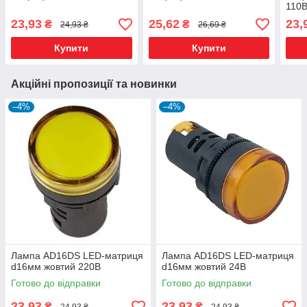
110
23,93
25,62
23,
₴
₴
24,93 ₴
26,69 ₴
Купити
Купити
Акційні пропозиції та новинки
–4%
–4%
Лампа AD16DS LED-матриця
Лампа AD16DS LED-матриця
d16мм жовтий 220В
d16мм жовтий 24В
Готово до відправки
Готово до відправки
23,93
23,93
₴
₴
24,93 ₴
24,93 ₴