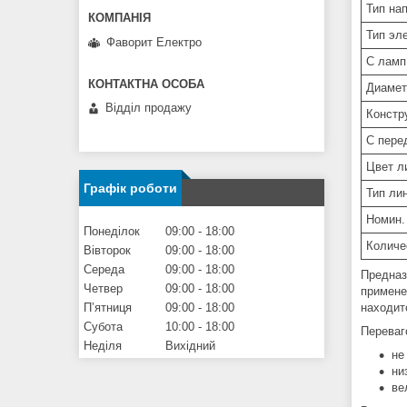
Тип на
Тип эл
Фаворит Електро
С ламп
Диамет
Відділ продажу
Констр
С пере
Цвет л
Графік роботи
Тип ли
Номин.
Понеділок
09:00
18:00
Количе
Вівторок
09:00
18:00
Середа
09:00
18:00
Предназ
Четвер
09:00
18:00
примене
Пʼятниця
09:00
18:00
находит
Субота
10:00
18:00
Перева
Неділя
Вихідний
не
ни
ве