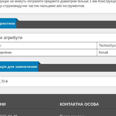
рукцію не можуть потрапити предмети діаметром більше 1 мм Конструкц
до струмоведучих частин пальцями або інструментом.
еристики
і атрибути
к
TechnoSys
иробник
Китай
ція для замовлення
,70 ₴