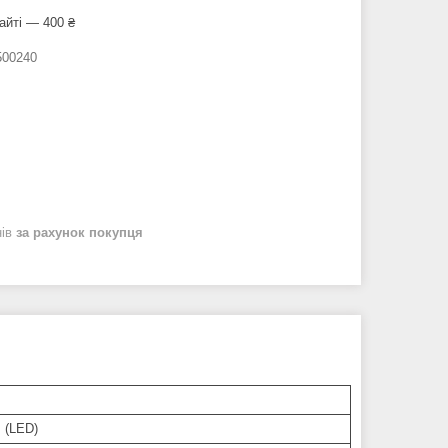
айті — 400 ₴
00240
нів
за рахунок покупця
. (LED)