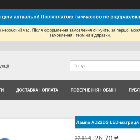
і ціни актуальні! Післяплатою тимчасово не відправляє
з неробочий час. Після оформлення замовлення очікуйте, за першої мож
замовлення і терміни відправки.
укції
ТИ
ДОСТАВКА І ОПЛАТА
ПОВЕРНЕННЯ І ОБМІН
ПУБЛ
Лампа AD22DS LED-матриця 
26,70 ₴
27,81 ₴