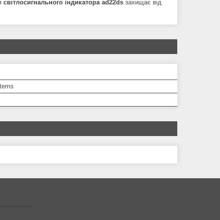
ія
світлосигнального індикатора ad22ds
захищає від
tems