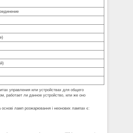
соединение
е)
й)
итах управления или устройствах для общего
м, работает ли данное устройство, или же оно
а основі ламп розжарювання і неонових лампах є: