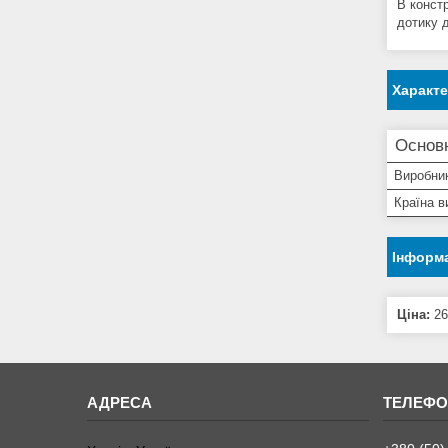
В конст
дотику 
Характ
Основн
Виробни
Країна в
Інформа
Ціна:
26