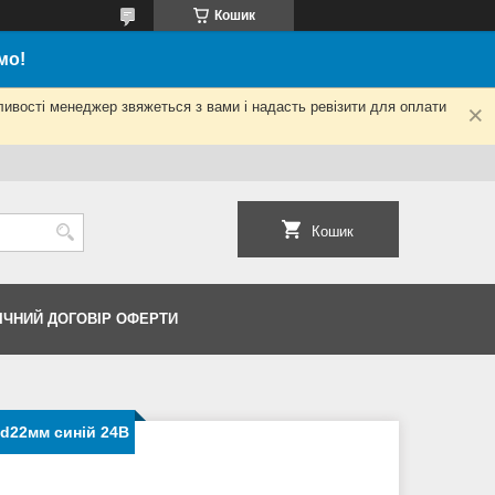
Кошик
мо!
ливості менеджер звяжеться з вами і надасть ревізити для оплати
Кошик
ІЧНИЙ ДОГОВІР ОФЕРТИ
d22мм синій 24В