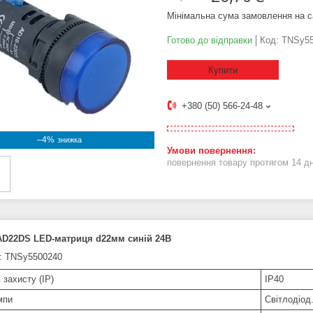
Мінімальна сума замовлення на с
Готово до відправки
Код:
TNSy55
Купити
+380 (50) 566-24-48
–4%
повернення товару протягом 14 д
AD22DS LED-матриця d22мм синій 24В
: TNSy5500240
 захисту (IP)
IP40
мпи
Світлодіод