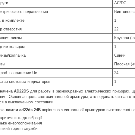
пруги
AC/DC
ектрического подключения
Винтовое 
. в комплекте
1
р отверстия
22
укция линзы
Круглая (-о
дним кольцом
1
инзы/колпачка
Синий
нзы
Плоская (-и
 раб. напряжение Ue
24
ство световых индикаторов
1
начена
AD22DS
для работы в разнообразных электрических приборах, щ
ния. Основная цель светосигнальной арматуры, это подавать сигнал о то
ся в выключенном состоянии.
гою
лампи ad22ds 24В
порівняно з сигнальної арматурою виготовленої н
 критичність до вібрації
зьке енергоспоживання
ликий термін служби