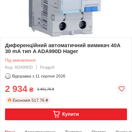
Диференційний автоматичний вимикач 40A
30 mA тип A ADA990D Hager
Під замовлення
Код: ADA990D
Роздріб
Відправка з
11 серпня 2026
2 934
₴
3 451,76 ₴
Економія
517.76 ₴
Купити
Опис
Характеристики
Доставка
Оплата
Умови п