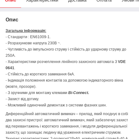
Опис
Загальна інформація:
- Стандарти : EN61009-1.
- Розрахункове напруга 230В ~.
- Чутливість до імпульсного струму і стійкість до ударному струму до
250А.
- Характеристики розчеплення лінійного захисного автомата З
VDE
0641
.
- Стійкість до короткого замикання 6кА.
- Індикація положення контактів за допомогою індикаторного вікна
(жовте, прозоре).
- З зручними для монтажу клемами
Bi-Connect.
- Захист від дотику.
- Можливий одиночний демонтаж з системи фазних шин.
Диференційний автоматичний вимикач – прилад, який поєднує в собі
два захисні пристрої: автоматичний вимикач, який забезпечує захист
від перевантажень і короткого замикання, і модуля диференціальної
захисту, що захищає людину від ураження електричним струмом.
Технічні характеристики: 2-полюсні(1P+N), номінальний струм 6-40 А,