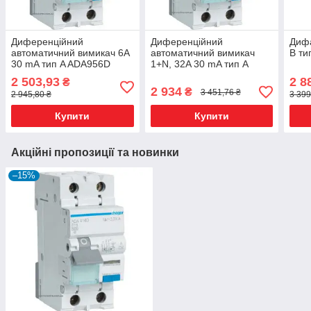
Диференційний
Диференційний
Диф
автоматичний вимикач 6A
автоматичний вимикач
B ти
30 mA тип A ADA956D
1+N, 32A 30 mA тип А
Hager
ADA982D Hager
2 503,93
2 8
₴
2 934
₴
3 451,76 ₴
2 945,80 ₴
3 399
Купити
Купити
Акційні пропозиції та новинки
–15%