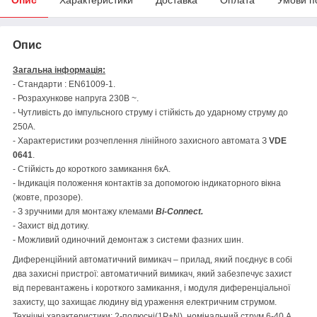
Опис
Загальна інформація:
- Стандарти : EN61009-1.
- Розрахункове напруга 230В ~.
- Чутливість до імпульсного струму і стійкість до ударному струму до
250А.
- Характеристики розчеплення лінійного захисного автомата З
VDE
0641
.
- Стійкість до короткого замикання 6кА.
- Індикація положення контактів за допомогою індикаторного вікна
(жовте, прозоре).
- З зручними для монтажу клемами
Bi-Connect.
- Захист від дотику.
- Можливий одиночний демонтаж з системи фазних шин.
Диференційний автоматичний вимикач – прилад, який поєднує в собі
два захисні пристрої: автоматичний вимикач, який забезпечує захист
від перевантажень і короткого замикання, і модуля диференціальної
захисту, що захищає людину від ураження електричним струмом.
Технічні характеристики: 2-полюсні(1P+N), номінальний струм 6-40 А,