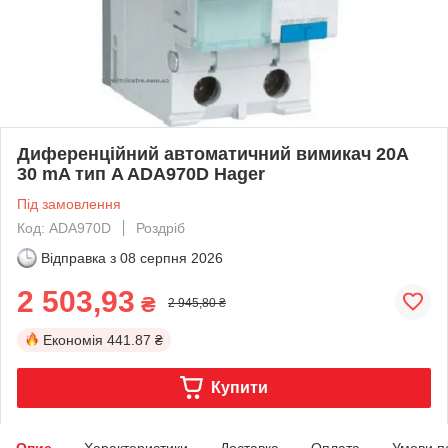
Диференційний автоматичний вимикач 20A
30 mA тип A ADA970D Hager
Під замовлення
Код: ADA970D
Роздріб
Відправка з
08 серпня 2026
2 503,93
₴
2 945,80 ₴
Економія
441.87 ₴
Купити
Опис
Характеристики
Доставка
Оплата
Умови п