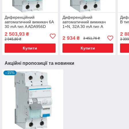
Диференційний
Диференційний
Диф
автоматичний вимикач 6A
автоматичний вимикач
B ти
30 mA тип A ADA956D
1+N, 32A 30 mA тип А
Hager
ADA982D Hager
2 503,93
2 8
₴
2 934
₴
3 451,76 ₴
2 945,80 ₴
3 399
Купити
Купити
Акційні пропозиції та новинки
–15%