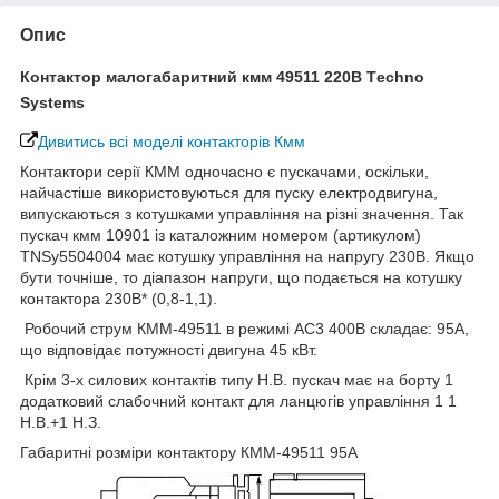
Опис
Контактор малогабаритний кмм 49511 220В
Тechno
Systems
Дивитись всі моделі контакторів Км
м
Контактори серії КММ одночасно є пускачами, оскільки,
найчастіше використовуються для пуску електродвигуна,
випускаються з котушками управління на різні значення. Так
пускач кмм 10901 із каталожним номером (артикулом)
TNSy5504004 має котушку управління на напругу 230В. Якщо
бути точніше, то діапазон напруги, що подається на котушку
контактора 230В* (0,8-1,1).
Робочий струм КММ-49511 в режимі АС3 400В складає: 95А,
що відповідає потужності двигуна 45 кВт.
Крім 3-х силових контактів типу Н.В. пускач має на борту 1
додатковий слабочний контакт для ланцюгів управління 1 1
Н.В.+1 Н.З.
Габаритні розміри контактору КММ-49511 95А