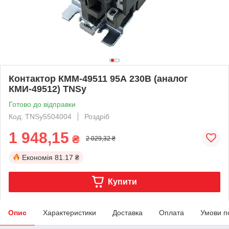
Контактор КММ-49511 95А 230В (аналог
КМИ-49512) TNSy
Готово до відправки
Код: TNSy5504004
Роздріб
1 948,15
₴
2 029,32 ₴
Економія
81.17 ₴
Купити
Опис
Характеристики
Доставка
Оплата
Умови п