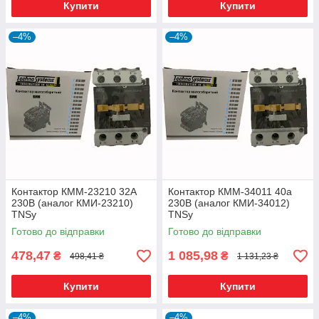
Купити
Купити
–4%
–4%
Контактор КММ-23210 32А
Контактор КММ-34011 40а
230В (аналог КМИ-23210)
230В (аналог КМИ-34012)
TNSy
TNSy
Готово до відправки
Готово до відправки
478,47
1 085,98
₴
₴
498,41 ₴
1 131,23 ₴
Купити
Купити
–4%
–4%