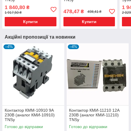
1 840,80
1 9
₴
478,47
₴
498,41 ₴
1 917,50 ₴
2 029
Купити
Купити
Акційні пропозиції та новинки
–4%
–4%
Контактор КММ-10910 9А
Контактор КМИ-11210 12А
230В (аналог КМИ-10910)
230В (аналог КМИ-11210)
TNSy
TNSy
Готово до відправки
Готово до відправки