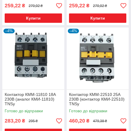
259,22
259,22
₴
₴
270,02 ₴
270,02 ₴
Купити
Купити
–4%
–4%
Контактор КММ-11810 18А
Контактор КММ-22510 25А
230В (аналог КМИ-11810)
230В (контактор КМИ-22510)
TNSy
TNSy
Готово до відправки
Готово до відправки
283,20
460,20
₴
₴
295 ₴
479,38 ₴