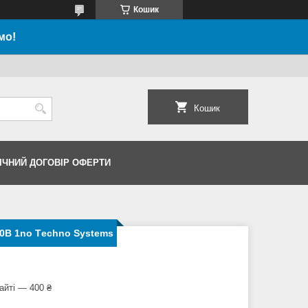
Кошик
мо!
Кошик
ІЧНИЙ ДОГОВІР ОФЕРТИ
10В 1no Тechno Systems
айті — 400 ₴