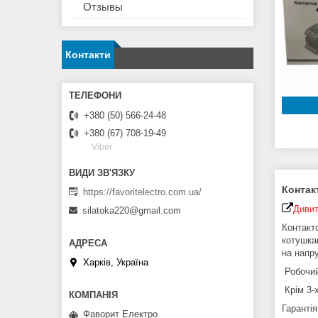
Отзывы
Контакти
+380 (50) 566-24-48
+380 (67) 708-19-49
Viber
Контак
https://favoritelectro.com.ua/
Дивит
silatoka220@gmail.com
Контакт
котушка
на напру
Харків, Україна
Робочий
Крім 3-
Гарантія
Фаворит Електро