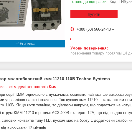
Готово до відправки
Код:
TNSy55
Купити
+380 (50) 566-24-48
–4%
повернення товару протягом 14 д
тор малогабаритний кмм 11210 110В
Тechno Systems
ись всі моделі контакторів Км
м
ори серії КММ одночасно є пускачами, оскільки, найчастіше використову
ми управління на різні значення. Так пускач кмм 11210 із каталожним н
гу 110В. Якщо бути точніше, то діапазон напруги, що подається на котушк
 струм КММ-11210 в режимі АС3 400В складає: 12А, що відповідає потуж
х силових контактів типу Н.В. пускач має на борту 1 додатковий слабочни
 від виробника: 12 місяців