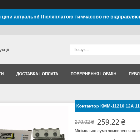
і ціни актуальні! Післяплатою тимчасово не відправляє
укції
ТИ
ДОСТАВКА І ОПЛАТА
ПОВЕРНЕННЯ І ОБМІН
ПУБЛ
Контактор КММ-11210 12А 1
259,22 ₴
270,02 ₴
Мінімальна сума замовлення на с