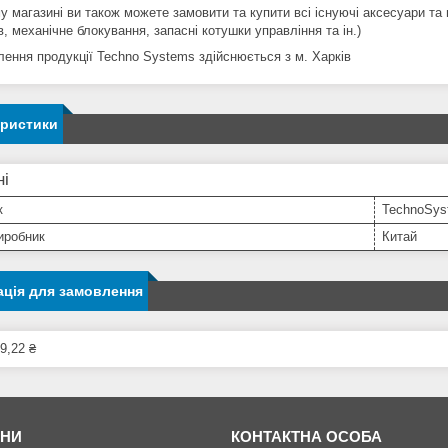
у магазині ви також можете замовити та купити всі існуючі аксесуари т
в, механічне блокування, запасні котушки управління та ін.)
лення продукції Techno Systems здійснюється з м. Харків
еристики
ні
к
TechnoSys
иробник
Китай
ція для замовлення
9,22 ₴