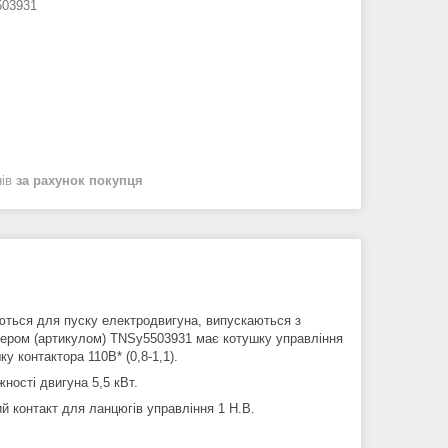
03931
нів
за рахунок покупця
ються для пуску електродвигуна, випускаються з
омером (артикулом) TNSy5503931 має котушку управління
у контактора 110В* (0,8-1,1).
ності двигуна 5,5 кВт.
й контакт для ланцюгів управління 1 Н.В.