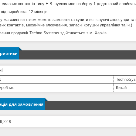
х силових контактів типу Н.В. пускач має на борту 1 додатковий слабочни
 від виробника: 12 місяців
у магазині ви також можете замовити та купити всі існуючі аксесуари т
их контактів, механічне блокування, запасні котушки управління та ін.)
лення продукції Techno Systems здійснюється з м. Харків
еристики
ні
к
TechnoSys
иробник
Китай
ція для замовлення
9,22 ₴