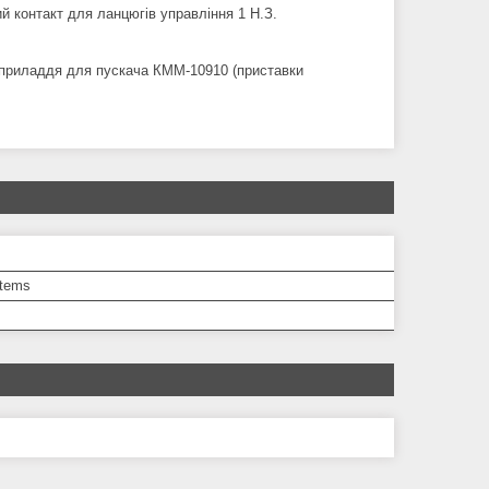
й контакт для ланцюгів управління 1 Н.З.
а приладдя для пускача КММ-10910 (приставки
tems