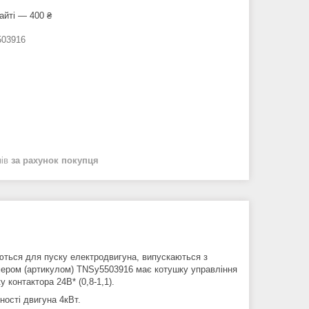
айті — 400 ₴
03916
нів
за рахунок покупця
ються для пуску електродвигуна, випускаються з
омером (артикулом) TNSy5503916 має котушку управління
 контактора 24В* (0,8-1,1).
ості двигуна 4кВт.