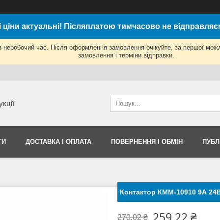
і ціни актуальні! Післяплатою тимчасово не відправляє
з неробочий час. Після оформлення замовлення очікуйте, за першої мож
замовлення і терміни відправки.
укції
ТИ
ДОСТАВКА І ОПЛАТА
ПОВЕРНЕННЯ І ОБМІН
ПУБЛ
Контактор КММ-10910 9А 24
259,22 ₴
270,02 ₴