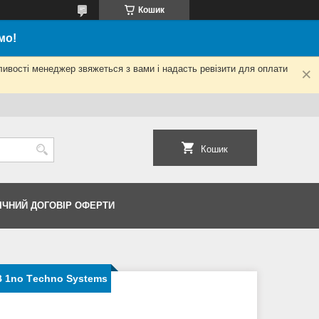
Кошик
мо!
ливості менеджер звяжеться з вами і надасть ревізити для оплати
Кошик
ІЧНИЙ ДОГОВІР ОФЕРТИ
В 1no Тechno Systems