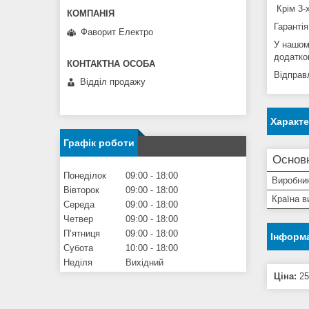
Крім 3-
Гарантія
Фаворит Електро
У нашом
додатков
Відправ
Відділ продажу
Характ
Графік роботи
Основ
Понеділок
09:00
18:00
Виробни
Вівторок
09:00
18:00
Країна в
Середа
09:00
18:00
Четвер
09:00
18:00
Пʼятниця
09:00
18:00
Інформа
Субота
10:00
18:00
Неділя
Вихідний
Ціна:
25