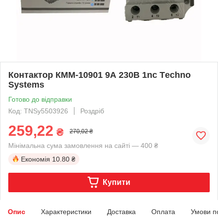
Контактор КММ-10901 9А 230В 1nc Тechno
Systems
Готово до відправки
Код: TNSy5503926
Роздріб
259,22
₴
270,02 ₴
Мінімальна сума замовлення на сайті — 400 ₴
Економія
10.80 ₴
Купити
Опис
Характеристики
Доставка
Оплата
Умови п