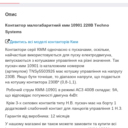
Опис
Контактор малогабаритний кмм 10901 220В
Тechno
Systems
Дивитись всі моделі контакторів Км
м
Контактори серії КММ одночасно є пускачами, оскільки,
найчастіше використовуються для пуску електродвигуна,
випускаються з котушками управління на різні значення. Так
пускач кмм 10901 із каталожним номером
(артикулом) TNSy5503926 має котушку управління на напругу
230В. Якщо бути точніше, то діапазон напруги, що подається
на котушку контактора 230В* (0,8-1,1).
Робочий струм КММ-10901 в режимі АС3 400В складає: 9А,
що відповідає потужності двигуна 4кВт.
Крім 3-х силових контактів типу Н.В. пускач має на борту 1
додатковий слабочний контакт для ланцюгів управління 1 Н.З.
Гарантія від виробника: 12 місяців
У нашому магазині ви також можете замовити та купити всі