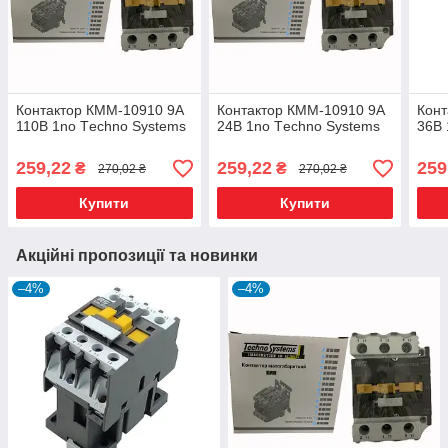
Контактор КММ-10910 9А
Контактор КММ-10910 9А
Конт
110В 1no Тechno Systems
24В 1no Тechno Systems
36В 
259,22
259,22
259
₴
₴
270,02 ₴
270,02 ₴
Купити
Купити
Акційні пропозиції та новинки
–4%
–4%