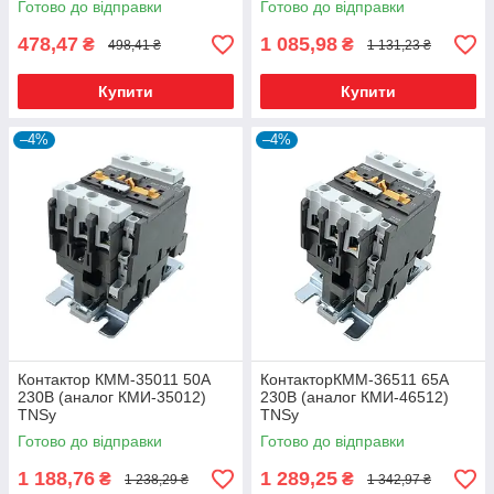
Готово до відправки
Готово до відправки
478,47
1 085,98
₴
₴
498,41 ₴
1 131,23 ₴
Купити
Купити
–4%
–4%
Контактор КММ-35011 50А
КонтакторКММ-36511 65А
230В (аналог КМИ-35012)
230В (аналог КМИ-46512)
TNSy
TNSy
Готово до відправки
Готово до відправки
1 188,76
1 289,25
₴
₴
1 238,29 ₴
1 342,97 ₴