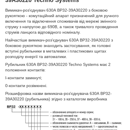
Вимикач-роз'єднувач 630А ВР32-39A30220 з боковою
рукояткою - комутаційний апарат призначений для ручного
включення та відключення споживачів від мережі змінного
струму з напругою до 690В, а також тривалого проведення
струмів ланцюга відповідного номіналу.
Найчастіше вимикач-роз'єднувач 630А ВР32-39A30220 з
боковою рукояткою знаходить застосування, як головні
вступні рубильники в металевих і пластикових щитах
розподілу енергії та автоматики.
Рубильник 630А ВР32-39A30220 Techno Systems має 2
положення контактів:
I-контакти замкнуті;
0-контакти розімкнені.
Розшифровка назви вимикача-роз'єднувача 630А ВР32-
39A30220 (рубильника) згідно з каталогом виробника