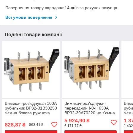
Повернення товару впродовж 14 днів за рахунок покупця
Всі умови повернення
Подібні товари компанії
Вимикач-роз'єднувач 100А
Вимикач-роз'єднувач
Вими
рубильник ВР32-31В30250
перекидний I-0-II 630А
руби
з'ємна бокова рукоятка
ВР32-39А70220 не з'ємна
з'єм
права-ліва без ДГК
бокова рукоятка без ДГК
прав
5 924,90
1 3
₴
828,87
₴
863,41 ₴
6 171,77 ₴
1 432