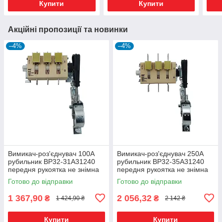
Купити
Купити
Акційні пропозиції та новинки
–4%
–4%
Вимикач-роз'єднувач 100А
Вимикач-роз'єднувач 250А
рубильник ВР32-31A31240
рубильник ВР32-35A31240
передня рукоятка не знімна
передня рукоятка не знімна
Готово до відправки
Готово до відправки
1 367,90
2 056,32
₴
₴
1 424,90 ₴
2 142 ₴
Купити
Купити