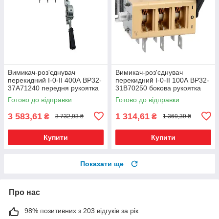
Вимикач-роз'єднувач
Вимикач-роз'єднувач
перекидний I-0-II 400А ВР32-
перекидний I-0-II 100А ВР32-
37A71240 передня рукоятка
31B70250 бокова рукоятка
права-ліва без ДГК
Готово до відправки
Готово до відправки
3 583,61
1 314,61
₴
₴
3 732,93 ₴
1 369,39 ₴
Купити
Купити
Показати ще
Про нас
98% позитивних з 203 відгуків за рік