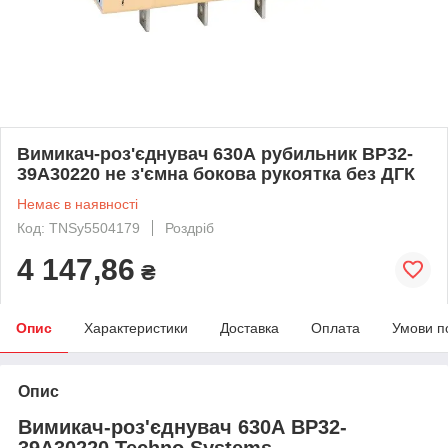
Вимикач-роз'єднувач 630А рубильник ВР32-
39A30220 не з'ємна бокова рукоятка без ДГК
Немає в наявності
Код: TNSy5504179
Роздріб
4 147,86
₴
Опис
Характеристики
Доставка
Оплата
Умови п
Опис
Вимикач-роз'єднувач 630А ВР32-
39A30220 Techno Systems