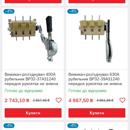
–4%
–4%
Вимикач-роз'єднувач 400А
Вимикач-роз'єднувач 630А
рубильник ВР32-37A31240
рубильник ВР32-39A31240
передня рукоятка не знімна
передня рукоятка не знімна
Готово до відправки
Готово до відправки
2 743,10
4 667,50
₴
₴
2 857,40 ₴
4 861,98 ₴
Купити
Купити
–4%
–4%