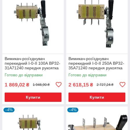
Вимикач-роз'єднувач
Вимикач-роз'єднувач
перекидний I-0-II 100А ВР32-
перекидний I-0-II 250А ВР32-
31A71240 передня рукоятка
35A71240 передня рукоятка
Готово до відправки
Готово до відправки
1 869,02
2 618,15
₴
₴
1 946,90 ₴
2 727,24 ₴
Купити
Купити
–4%
–4%