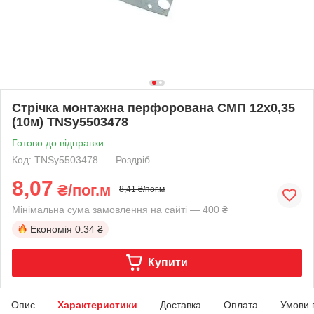
Стрічка монтажна перфорована СМП 12х0,35
(10м) TNSy5503478
Готово до відправки
Код: TNSy5503478
Роздріб
8,07
₴/пог.м
8,41 ₴/пог.м
Мінімальна сума замовлення на сайті — 400 ₴
Економія
0.34 ₴
Купити
Опис
Характеристики
Доставка
Оплата
Умови 