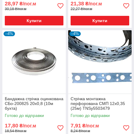
28,97
21,38
₴/пог.м
₴/пог.м
30,18 ₴/пог.м
22,27 ₴/пог.м
Купити
Купити
–4%
–4%
Бандажна стрічка оцинкована
Стрічка монтажна
СБо-200825 20х0,8 (10м
перфорована СМП 12х0,35
бухта)
(25м) TNSy5503479
Готово до відправки
Готово до відправки
17,80
7,91
₴/пог.м
₴/пог.м
18,54 ₴/пог.м
8,24 ₴/пог.м