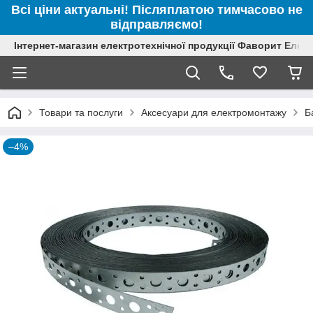
Всі ціни актуальні! Післяплатою тимчасово не
відправляємо!
Інтернет-магазин електротехнічної продукції Фаворит Елек
Товари та послуги
Аксесуари для електромонтажу
Б
–4%