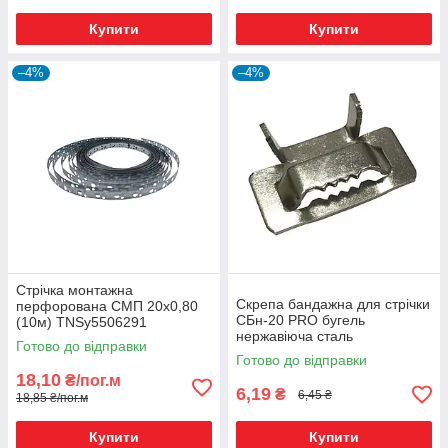
Купити
Купити
–4%
–4%
Стрічка монтажна
Скрепа бандажна для стрічки
перфорована СМП 20х0,80
СБн-20 PRO бугель
(10м) TNSy5506291
нержавіюча сталь
Готово до відправки
Готово до відправки
18,10
₴/пог.м
6,19
₴
6,45 ₴
18,85 ₴/пог.м
Купити
Купити