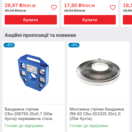
AISI201
TNS
28,97
17,80
18,
₴/пог.м
₴/пог.м
30,18 ₴/пог.м
18,54 ₴/пог.м
18,85
Купити
Купити
Акційні пропозиції та новинки
–4%
–4%
Бандажна стрічка
Монтажна стрічка бандажна
СБн-200750 20х0,7 (50м
ЛМ-50 СБо-201025 20х1,0
бухта) нержавіюча сталь
(25м бухта)
AISI201
Готово до відправки
Готово до відправки