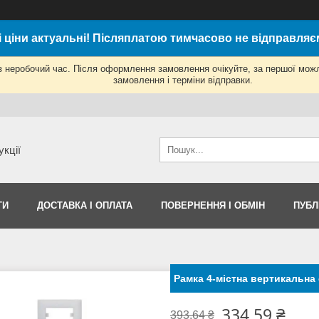
і ціни актуальні! Післяплатою тимчасово не відправляє
з неробочий час. Після оформлення замовлення очікуйте, за першої мож
замовлення і терміни відправки.
укції
ТИ
ДОСТАВКА І ОПЛАТА
ПОВЕРНЕННЯ І ОБМІН
ПУБЛ
Рамка 4-містна вертикальна 
334,59 ₴
393,64 ₴