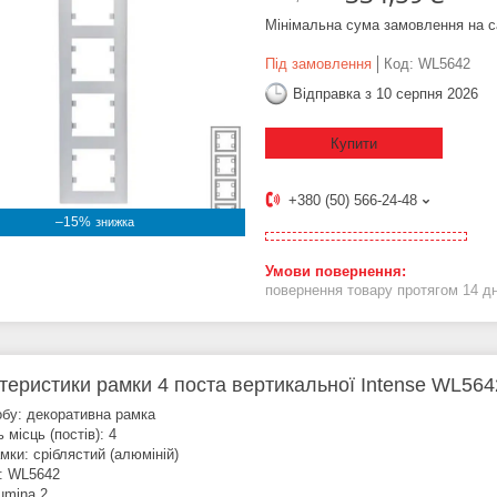
Мінімальна сума замовлення на с
Під замовлення
Код:
WL5642
Відправка з 10 серпня 2026
Купити
+380 (50) 566-24-48
–15%
повернення товару протягом 14 д
теристики рамки 4 поста вертикальної Intense WL564
обу: декоративна рамка
ь місць (постів): 4
мки: сріблястий (алюміній)
: WL5642
umina 2