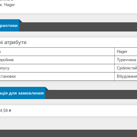
к: Hager
еристики
і атрибути
к
Hager
иробник
Туреччина
рпусу
Сріблясти
становки
Вбудовани
ція для замовлення
4,59 ₴