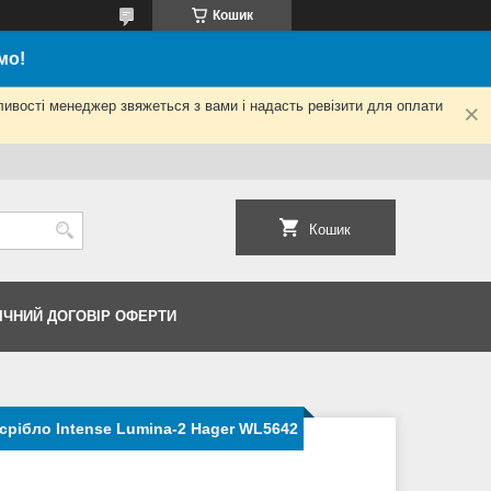
Кошик
мо!
ливості менеджер звяжеться з вами і надасть ревізити для оплати
Кошик
ІЧНИЙ ДОГОВІР ОФЕРТИ
срібло Intense Lumina-2 Hager WL5642