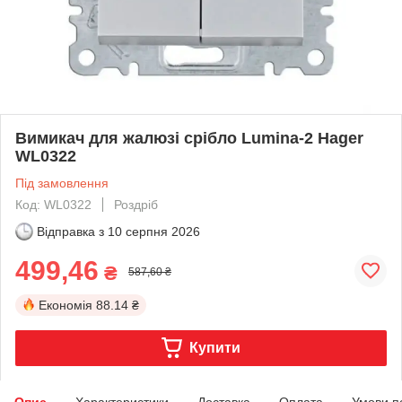
Вимикач для жалюзі срібло Lumina-2 Hager
WL0322
Під замовлення
Код: WL0322
Роздріб
Відправка з
10 серпня 2026
499,46
₴
587,60 ₴
Економія
88.14 ₴
Купити
Опис
Характеристики
Доставка
Оплата
Умови п