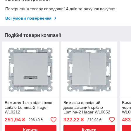
Повернення товару впродовж 14 днів за рахунок покупця
Всі умови повернення
Подібні товари компанії
Вимикач 1кл з підсвіткою
Вимикач прохідний
Вими
срібло Lumina-2 Hager
двоклавішний срібло
чорн
WL0212
Lumina-2 Hager WL0052
WL0
251,94
322,22
483
₴
₴
296,40 ₴
379,08 ₴
Купити
Купити