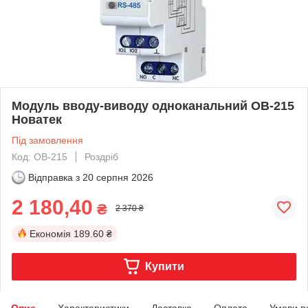
Модуль вводу-виводу одноканальний OB-215
Новатек
Під замовлення
Код: OB-215
Роздріб
Відправка з
20 серпня 2026
2 180,40
₴
2 370 ₴
Економія
189.60 ₴
Купити
Опис
Характеристики
Доставка
Оплата
Умови п