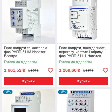
Реле напруги та контролю
Реле напруги, послідовності,
фаз РНПП-311М Новатек
перекосу, частоти і обриву
Електро
фаз РНПП-311-1 Новатек
Електро
Готово до відправки
Готово до відправки
1 661,52
1 269,60
₴
₴
1 806 ₴
1 380 ₴
Купити
Купити
–8%
–8%