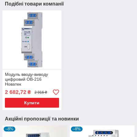
Подібні товари компанії
Модуль вводу-виводу
цифровий OB-216
Новатек
2 682,72
₴
2 916 ₴
Купити
Акційні пропозиції та новинки
–8%
–8%