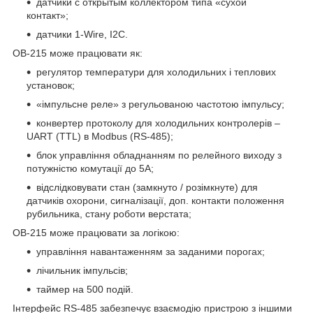
датчики с открытым коллектором типа «сухой
контакт»;
датчики 1-Wire, I2C.
OB-215 може працювати як:
регулятор температури для холодильних і теплових
установок;
«імпульсне реле» з регульованою частотою імпульсу;
конвертер протоколу для холодильних контролерів –
UART (TTL) в Modbus (RS-485);
блок управління обладнанням по релейного виходу з
потужністю комутації до 5А;
відслідковувати стан (замкнуто / розімкнуте) для
датчиків охорони, сигналізації, доп. контакти положення
рубильника, стану роботи верстата;
OB-215 може працювати за логікою:
управління навантаженням за заданими порогах;
лічильник імпульсів;
таймер на 500 подій.
Інтерфейс RS-485 забезпечує взаємодію пристрою з іншими