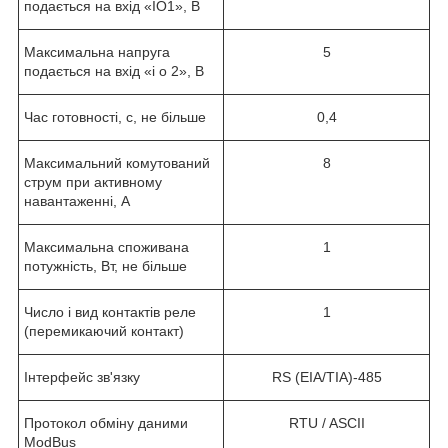
подається на вхід «IO1», В
Максимальна напруга
5
подається на вхід «i o 2», В
Час готовності, с, не більше
0,4
Максимальний комутований
8
струм при активному
навантаженні, А
Максимальна споживана
1
потужність, Вт, не більше
Число і вид контактів реле
1
(перемикаючий контакт)
Інтерфейс зв'язку
RS (EIA/TIA)-485
Протокол обміну даними
RTU / ASCII
ModBus