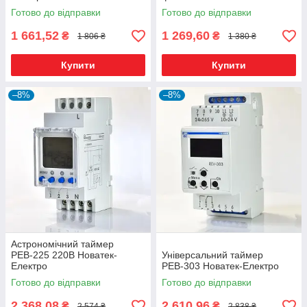
Електро
Готово до відправки
Готово до відправки
1 661,52
1 269,60
₴
₴
1 806 ₴
1 380 ₴
Купити
Купити
–8%
–8%
Астрономічний таймер
РЕВ-225 220В Новатек-
Універсальний таймер
Електро
РЕВ-303 Новатек-Електро
Готово до відправки
Готово до відправки
2 368,08
2 610,96
₴
₴
2 574 ₴
2 838 ₴