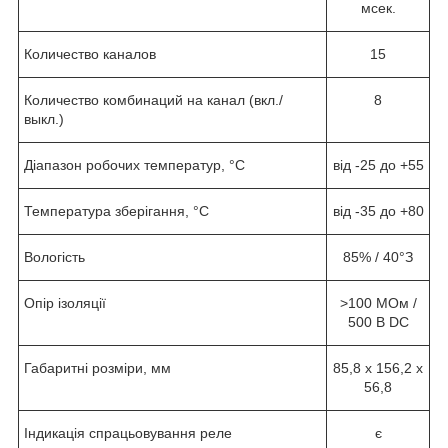
мсек.
Количество каналов
15
Количество комбинаций на канал (вкл./
8
выкл.)
Діапазон робочих температур, °С
від -25 до +55
Температура зберігання, °С
від -35 до +80
Вологість
85% / 40°З
Опір ізоляції
>100 МОм /
500 В DC
Габаритні розміри, мм
85,8 х 156,2 х
56,8
Індикація спрацьовування реле
є