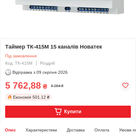
Таймер ТК-415М 15 каналів Новатек
Під замовлення
Код: ТК-415М
Роздріб
Відправка з
09 серпня 2026
5 762,88
₴
6 264 ₴
Економія
501.12 ₴
Купити
Опис
Характеристики
Доставка
Оплата
Умови п