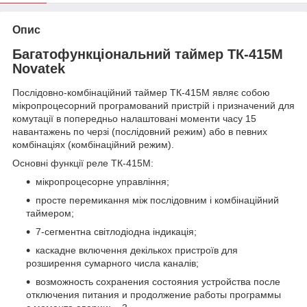
Опис
Багатофункціональний таймер ТК-415М
Novatek
Послідовно-комбінаційний таймер ТК-415М являє собою
мікропроцесорний програмований пристрій і призначений для
комутації в попередньо налаштовані моменти часу 15
навантажень по черзі (послідовний режим) або в певних
комбінаціях (комбінаційний режим).
Основні функції реле ТК-415М:
мікропроцесорне управління;
просте перемикання між послідовним і комбінаційний
таймером;
7-сегментна світлодіодна індикація;
каскадне включення декількох пристроїв для
розширення сумарного числа каналів;
возможность сохранения состояния устройства после
отключения питания и продолжение работы программы