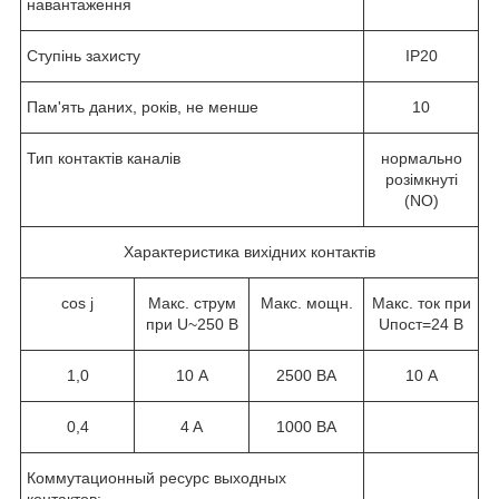
навантаження
Ступінь захисту
ІР20
Пам'ять даних, років, не менше
10
Тип контактів каналів
нормально
розімкнуті
(NO)
Характеристика вихідних контактів
соѕ j
Макс. струм
Макс. мощн.
Макс. ток при
при U~250 В
Uпост=24 В
1,0
10 А
2500 ВА
10 А
0,4
4 A
1000 ВА
Коммутационный ресурс выходных