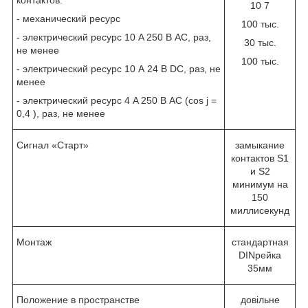
контактов:
10
7
- механический ресурс
100 тыс.
- электрический ресурс 10 A 250 В AC, раз,
30 тыс.
не менее
100 тыс.
- электрический ресурс 10 А 24 В DC, раз, не
менее
- электрический ресурс 4 A 250 В AC (сos j =
0,4 ), раз, не менее
Сигнал «Старт»
замыкание
контактов S1
и S2
минимум на
150
миллисекунд
Монтаж
стандартная
DINрейка
35мм
Положение в пространстве
довільне