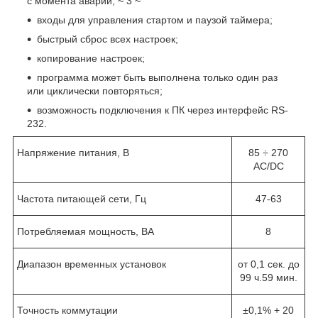
с момента аварии; ~ 3 ~
входы для управления стартом и паузой таймера;
быстрый сброс всех настроек;
копирование настроек;
программа может быть выполнена только один раз
или циклически повторяться;
возможность подключения к ПК через интерфейс RS-
232.
Напряжение питания, В
85 ÷ 270
AC/DC
Частота питающей сети, Гц
47-63
Потребляемая мощность, ВА
8
Диапазон временных установок
от 0,1 сек. до
99 ч.59 мин.
Точность коммутации
±0,1% + 20