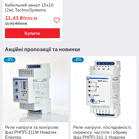
Кабельний канал 15х10
(2м) TechnoSystems
11,43
₴/пог.м
11,91 ₴/пог.м
Купити
Акційні пропозиції та новинки
–8%
–8%
Реле напруги та контролю
Реле напруги, послідовності,
фаз РНПП-311М Новатек
перекосу, частоти і обриву
Електро
фаз РНПП-311-1 Новатек