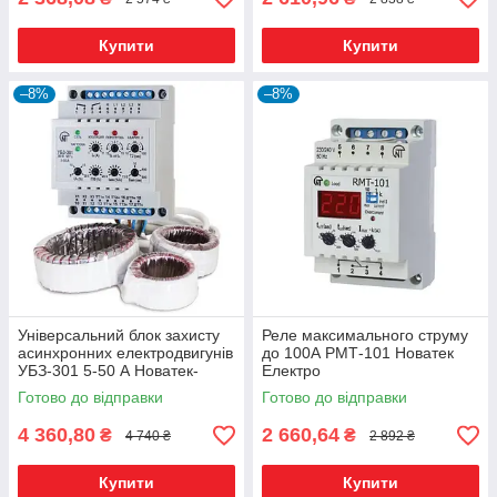
Купити
Купити
–8%
–8%
Універсальний блок захисту
Реле максимального струму
асинхронних електродвигунів
до 100А РМТ-101 Новатек
УБЗ-301 5-50 А Новатек-
Електро
Електро
Готово до відправки
Готово до відправки
4 360,80
2 660,64
₴
₴
4 740 ₴
2 892 ₴
Купити
Купити