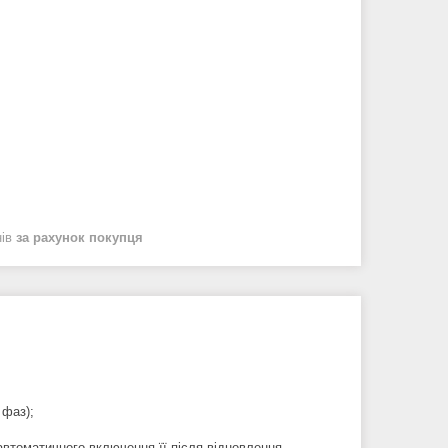
нів
за рахунок покупця
 фаз);
автоматичного включення її після відновлення