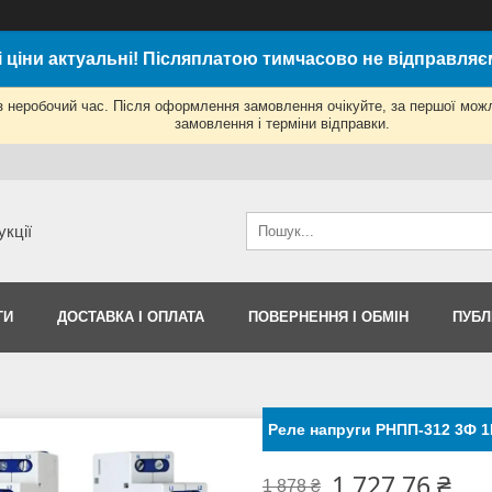
і ціни актуальні! Післяплатою тимчасово не відправляє
з неробочий час. Після оформлення замовлення очікуйте, за першої мож
замовлення і терміни відправки.
укції
ТИ
ДОСТАВКА І ОПЛАТА
ПОВЕРНЕННЯ І ОБМІН
ПУБЛ
Реле напруги РНПП-312 3Ф 
1 727,76 ₴
1 878 ₴