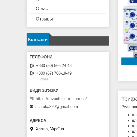
О нас
Отзывы
Контакти
+380 (50) 566-24-48
+380 (67) 708-19-49
Viber
Трифа
https://favoritelectro.com.ua/
silatoka220@gmail.com
Реле на
дл
дл
дл
Харків, Україна
дл
дл