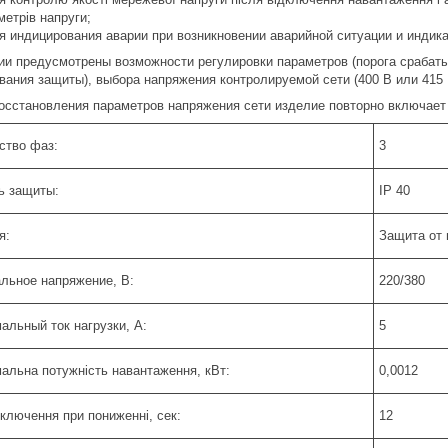
метрів напруги;
я индицирования аварии при возникновении аварийной ситуации и индик
ии предусмотрены возможности регулировки параметров (порога срабат
вания защиты), выбора напряжения контролируемой сети (400 В или 415
осстановления параметров напряжения сети изделие повторно включает
ство фаз:
3
ь защиты:
IP 40
я:
Защита от 
льное напряжение, В:
220/380
альный ток нагрузки, А:
5
альна потужність навантаження, кВт:
0,0012
дключення при пониженні, сек:
12