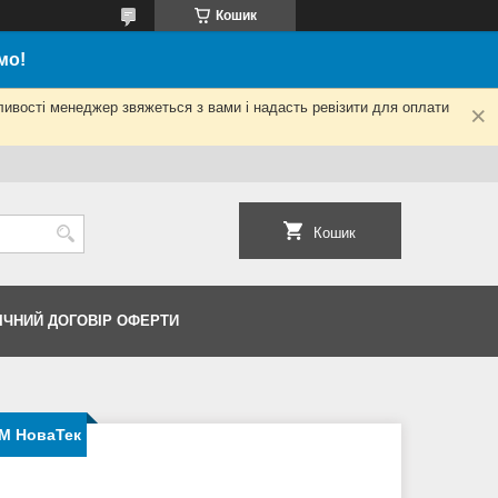
Кошик
мо!
ливості менеджер звяжеться з вами і надасть ревізити для оплати
Кошик
ІЧНИЙ ДОГОВІР ОФЕРТИ
1М НоваТек