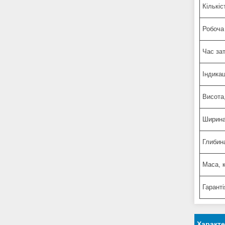
Кількіс
Робоча
Час за
Індикац
Висота
Ширина
Глибин
Маса, к
Гаранті
Характ