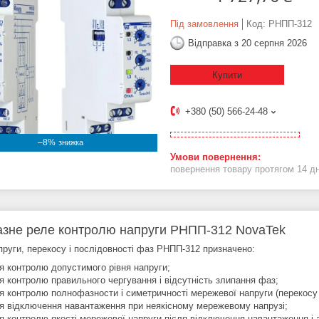
Під замовлення
Код:
РНПП-312
Відправка з 20 серпня 2026
Купити
+380 (50) 566-24-48
–8%
повернення товару протягом 14 д
зне реле контролю напруги РНПП-312 NovaTek
пруги, перекосу і послідовності фаз РНПП-312 призначено:
я контролю допустимого рівня напруги;
я контролю правильного чергування і відсутність злипання фаз;
я контролю полнофазности і симетричності мережевої напруги (перекосу
я відключення навантаження при неякісному мережевому напрузі;
я контролю якості мережевої напруги після відключення навантаження і 