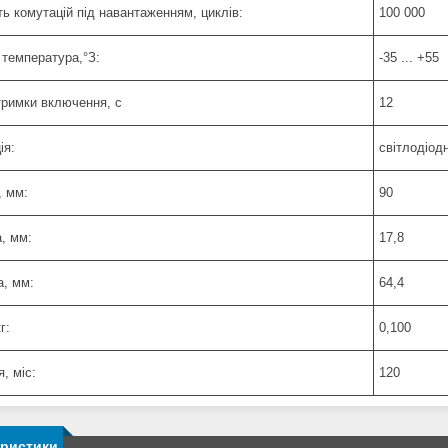
ть комутацій під навантаженням, циклів:
100 000
 температура,°З:
-35 ... +55
тримки включення, c
12
ія:
світлодіод
, мм:
90
, мм:
17,8
а, мм:
64,4
г:
0,100
я, міс:
120
еристики