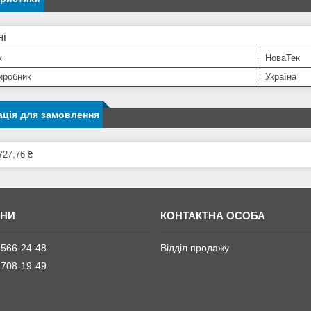
ні
к
НоваТек
иробник
Україна
ція для замовлення
727,76 ₴
 566-24-48
Відділ продажу
 708-19-49