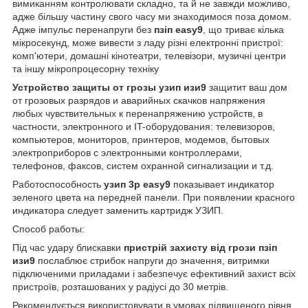
вимиканням контролювати складно, та й не завжди можливо,
адже більшу частину свого часу ми знаходимося поза домом.
Адже імпульс перенапруги без
пзіп easy9
, що триває кілька
мікросекунд, може вивести з ладу різні електронні пристрої:
комп'ютери, домашні кінотеатри, телевізори, музичні центри
та іншу мікропроцесорну техніку
Устройство защиты от грозы узип изи9
защитит ваш дом
от
грозовых разрядов и аварийных скачков напряжения
любых чувствительных к перенапряжению устройств, в
частности, электронного и IT-оборудования: телевизоров,
компьютеров, мониторов, принтеров, модемов, бытовых
электроприборов с электронными контроллерами,
телефонов, факсов, систем охранной сигнализации и т.д.
Работоспособность
узип 3p easy9
показывает индикатор
зеленого цвета на передней панели. При появлении красного
индикатора следует заменить картридж УЗИП.
Способ работы:
Під час удару блискавки
пристрій захисту від грози пзіп
изи9
послаблює стрибок напруги до значення, витримки
підключеними приладами і забезпечує ефективний захист всіх
пристроїв, розташованих у радіусі до 30 метрів.
Рекомендується використовувати в умовах підвищеного рівня