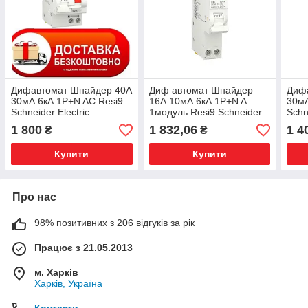
Дифавтомат Шнайдер 40А
Диф автомат Шнайдер
Диф
30мА 6кА 1P+N AC Resi9
16А 10мА 6кА 1P+N A
30мА
Schneider Electric
1модуль Resi9 Schneider
Schn
R9D25640
Electric R9D81616
R9D
1 800
1 832,06
1 4
₴
₴
Купити
Купити
Про нас
98% позитивних з 206 відгуків за рік
Працює з 21.05.2013
м. Харків
Харків, Україна