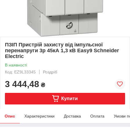
ПЗІП Пристрій захисту від імпульсної
перенапруги 3p 45кА 1,3 кВ Easy9 Schneider
Electric
В наявності
Код: EZ9L33345
Роздріб
3 444,48
₴
Купити
Опис
Характеристики
Доставка
Оплата
Умови п