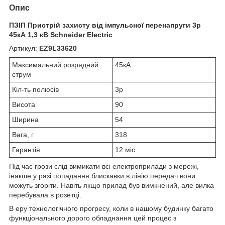
Опис
ПЗІП Пристрій захисту від імпульсної перенапруги 3p
45кА 1,3 кВ Schneider Electric
Артикул:
EZ9L33620
Максимальний розрядний
45кА
струм
Кіл-ть полюсів
3p
Висота
90
Ширина
54
Вага, г
318
Гарантія
12 міс
Під час грози слід вимикати всі електроприлади з мережі,
інакше у разі попадання блискавки в лінію передач вони
можуть згоріти. Навіть якщо прилад був вимкнений, але вилка
перебувала в розетці.
В еру технологічного прогресу, коли в нашому будинку багато
функціонального дорого обладнання цей процес з