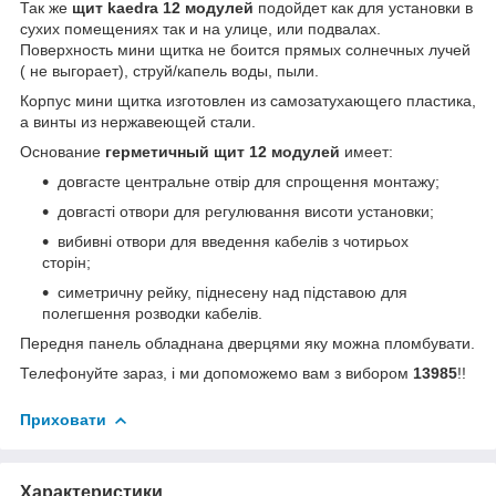
Так же
щит kaedra 12 модулей
подойдет как для установки в
сухих помещениях так и на улице, или подвалах.
Поверхность мини щитка не боится прямых солнечных лучей
( не выгорает), струй/капель воды, пыли.
Корпус мини щитка изготовлен из самозатухающего пластика,
а винты из нержавеющей стали.
Основание
герметичный щит 12 модулей
имеет:
довгасте центральне отвір для спрощення монтажу;
довгасті отвори для регулювання висоти установки;
вибивні отвори для введення кабелів з чотирьох
сторін;
симетричну рейку, піднесену над підставою для
полегшення розводки кабелів.
Передня панель обладнана дверцями яку можна пломбувати.
Телефонуйте зараз, і ми допоможемо вам з вибором
13985
!!
Приховати
Характеристики