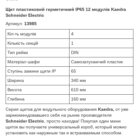
Щит пластиковий герметичний IP65 12 модулів Kaedra
Schneider Electric
Артикул:
13985
Кіл-ть модулів
4
Кількість секцій
1
Тип рейки
DIN
Матеріал шафи
Самозатухаючий пластик
Ступінь замини щити IP
65
Ширина
340 мм
Висота
610 мм
Глибина
160 мм
Серия щитов для модульного оборудования
Kaedra,
от уже
зарекомендовавшего себя на рынке производителя
Schneider Electric
, просто находка! Покупая один мини
щиток вы получаете универсальный короб, который можно
установить как наружным так и встраиваемым способом.