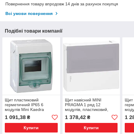
Повернення товару впродовж 14 днів за рахунок покупця
Всі умови повернення
Подібні товари компанії
Щит пластиковий
Щит навісний MINI
Щит 
герметичний IP65 6
PRAGMA 1 ряд 12
герм
модулів Mini Kaedra
модулів, пластиковий,
моду
Schneider Electric 13977
димчаста двері, Schneider
Schn
1 091,38
1 378,42
1 2
₴
₴
Electric
Купити
Купити