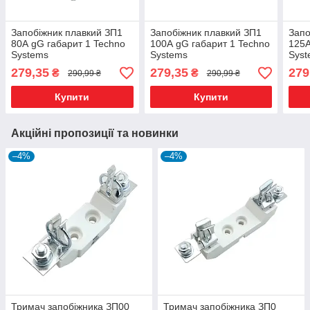
Запобіжник плавкий ЗП1
Запобіжник плавкий ЗП1
Запо
80А gG габарит 1 Techno
100А gG габарит 1 Techno
125А
Systems
Systems
Sys
279,35
279,35
279
₴
₴
290,99 ₴
290,99 ₴
Купити
Купити
Акційні пропозиції та новинки
–4%
–4%
Тримач запобіжника ЗП00
Тримач запобіжника ЗП0