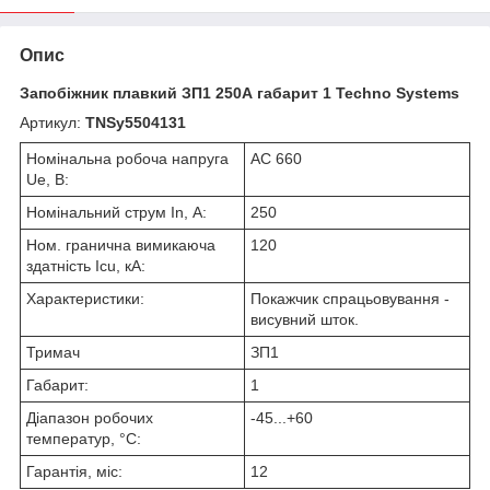
Опис
Запобіжник плавкий ЗП1 250А габарит 1 Techno Systems
Артикул:
TNSy5504131
Номінальна робоча напруга
AC 660
Ue, В:
Номінальний струм In, А:
250
Ном. гранична вимикаюча
120
здатність Icu, кА:
Характеристики:
Покажчик спрацьовування -
висувний шток.
Тримач
ЗП1
Габарит:
1
Діапазон робочих
-45...+60
температур, °С:
Гарантія, міс:
12