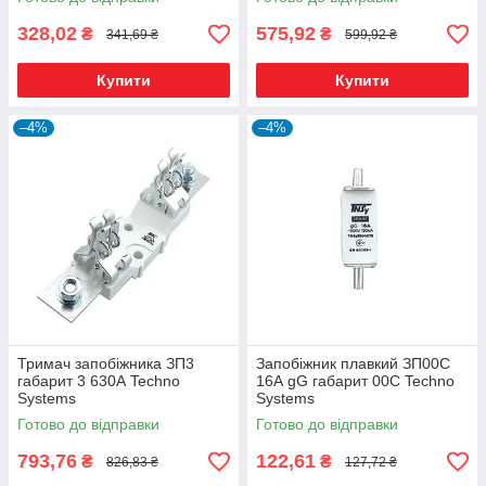
328,02
575,92
₴
₴
341,69 ₴
599,92 ₴
Купити
Купити
–4%
–4%
Тримач запобіжника ЗП3
Запобіжник плавкий ЗП00C
габарит 3 630А Techno
16А gG габарит 00С Techno
Systems
Systems
Готово до відправки
Готово до відправки
793,76
122,61
₴
₴
826,83 ₴
127,72 ₴