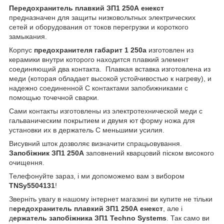
Передохранитель плавкий ЗП1 250А енекст
предназначен для защиты низковольтных электрических
сетей и оборудования от токов перегрузки и короткого
замыкания.
Корпус
предохранителя габарит 1 250а
изготовлен из
керамики внутри которого находится плавкий элемент
соединяющий два контакта. Плавкая вставка изготовлена из
меди (которая обладает высокой устойчивостью к нагреву), и
надежно соединенной С контактами запобижниками с
помощью точечной сварки.
Сами контакты изготовлены из электротехнической меди с
гальваническим покрытием и двумя ют форму ножа для
установки их в держатель С меньшими усилия.
Висувний шток дозволяє визначити спрацьовування.
Запобіжник ЗП1 250А
заповнений кварцовий піском високого
очищення.
Телефонуйте зараз, і ми допоможемо вам з вибором
TNSy5504131
!
Зверніть увагу в нашому інтернет магазині ви купите не тільки
п
ередохранитель плавкий ЗП1 250А енекст
,
але і
д
ержатель запобіжника ЗП1
Techno Systems
. Так само ви