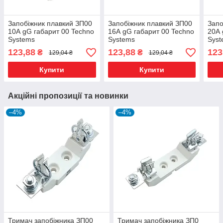
Запобіжник плавкий ЗП00
Запобіжник плавкий ЗП00
Запо
10А gG габарит 00 Techno
16А gG габарит 00 Techno
20А 
Systems
Systems
Sys
123,88
123,88
123
₴
₴
129,04 ₴
129,04 ₴
Купити
Купити
Акційні пропозиції та новинки
–4%
–4%
Тримач запобіжника ЗП00
Тримач запобіжника ЗП0