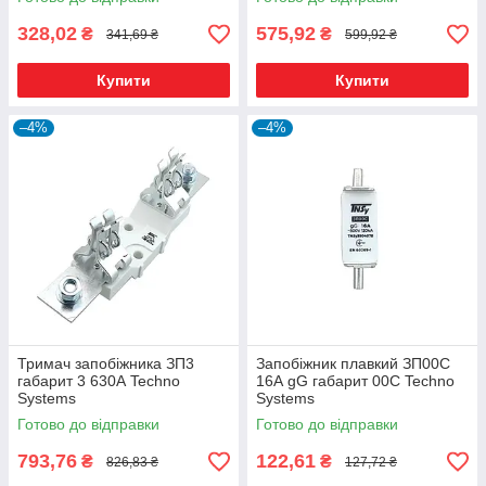
328,02
575,92
₴
₴
341,69 ₴
599,92 ₴
Купити
Купити
–4%
–4%
Тримач запобіжника ЗП3
Запобіжник плавкий ЗП00C
габарит 3 630А Techno
16А gG габарит 00С Techno
Systems
Systems
Готово до відправки
Готово до відправки
793,76
122,61
₴
₴
826,83 ₴
127,72 ₴