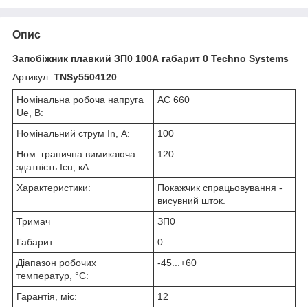
Опис
Запобіжник плавкий ЗП0 100А габарит 0 Techno Systems
Артикул:
TNSy5504120
Номінальна робоча напруга
AC 660
Ue, В:
Номінальний струм In, А:
100
Ном. гранична вимикаюча
120
здатність Icu, кА:
Характеристики:
Покажчик спрацьовування -
висувний шток.
Тримач
ЗП0
Габарит:
0
Діапазон робочих
-45...+60
температур, °С:
Гарантія, міс:
12