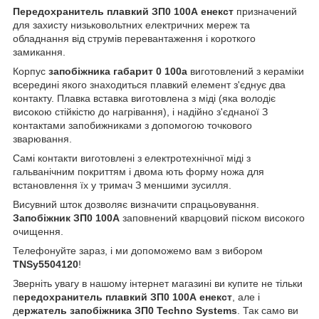
Передохранитель плавкий ЗП0 100А енекст
призначений
для захисту низьковольтних електричних мереж та
обладнання від струмів перевантаження і короткого
замикання.
Корпус
запобіжника габарит 0 100а
виготовлений з кераміки
всередині якого знаходиться плавкий елемент з'єднує два
контакту. Плавка вставка виготовлена з міді (яка володіє
високою стійкістю до нагрівання), і надійно з'єднаної З
контактами запобижниками з допомогою точкового
зварювання.
Самі контакти виготовлені з електротехнічної міді з
гальванічним покриттям і двома ють форму ножа для
встановлення їх у тримач З меншими зусилля.
Висувний шток дозволяє визначити спрацьовування.
Запобіжник ЗП0 100А
заповнений кварцовий піском високого
очищення.
Телефонуйте зараз, і ми допоможемо вам з вибором
TNSy5504120
!
Зверніть увагу в нашому інтернет магазині ви купите не тільки
п
ередохранитель плавкий ЗП0 100А енекст
,
але і
д
ержатель запобіжника ЗП0
Techno Systems
. Так само ви