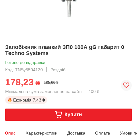
Запобіжник плавкий ЗП0 100А gG габарит 0
Techno Systems
Готово до відправки
Код: TNSy5504120
Роздріб
178,23
₴
185,66 ₴
Мінімальна сума замовлення на сайті — 400 ₴
Економія
7.43 ₴
Купити
Опис
Характеристики
Доставка
Оплата
Умови п