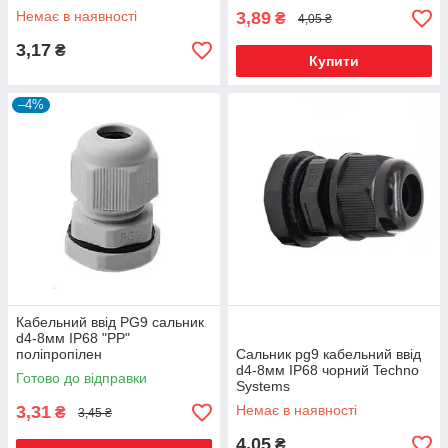
Немає в наявності
3,89
₴
4,05 ₴
3,17
₴
Купити
–4%
Кабельний ввід PG9 сальник
d4-8мм IP68 "PP"
поліпропілен
Сальник pg9 кабельний ввід
d4-8мм IP68 чорний Techno
Готово до відправки
Systems
3,31
Немає в наявності
₴
3,45 ₴
4,05
₴