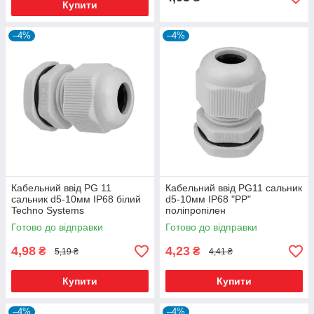
Купити
–4%
–4%
Кабельний ввід PG 11
Кабельний ввід PG11 сальник
сальник d5-10мм IP68 білий
d5-10мм IP68 "PP"
Techno Systems
поліпропілен
Готово до відправки
Готово до відправки
4,98
4,23
₴
₴
5,19 ₴
4,41 ₴
Купити
Купити
–4%
–4%