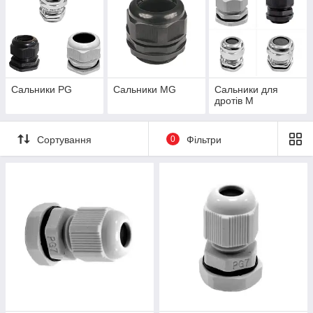
електрощитового обладнання, систем автоматизації,
освітлювальних установок, промислового обладнання,
телекомунікаційних шаф і зовнішніх електропристроїв.
Завдяки ущільнювальній конструкції вони забезпечують
високий ступінь захисту корпусу, зберігаючи надійність
електричних з'єднань навіть за умов експлуатації в умовах
підвищеної вологості та запиленості.
Сальники PG
Сальники MG
Сальники для
дротів M
Сортування
0
Фільтри