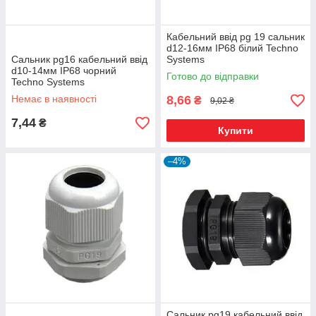
Кабельний ввід pg 19 сальник
d12-16мм IP68 білий Techno
Сальник pg16 кабельний ввід
Systems
d10-14мм IP68 чорний
Готово до відправки
Techno Systems
Немає в наявності
8,66
₴
9,02 ₴
7,44
₴
Купити
–4%
Сальник pg19 кабельний ввід