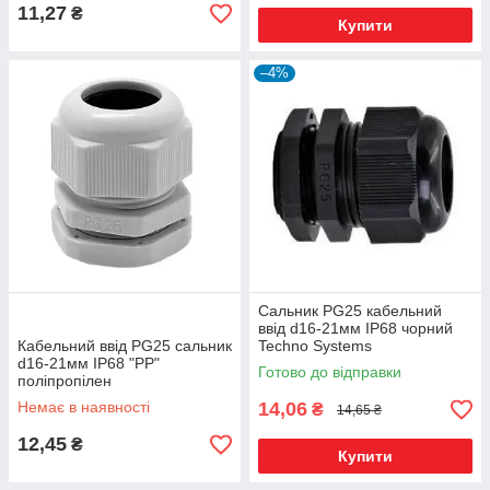
11,27
₴
Купити
–4%
Сальник PG25 кабельний
ввід d16-21мм IP68 чорний
Кабельний ввід PG25 сальник
Techno Systems
d16-21мм IP68 "PP"
Готово до відправки
поліпропілен
Немає в наявності
14,06
₴
14,65 ₴
12,45
₴
Купити