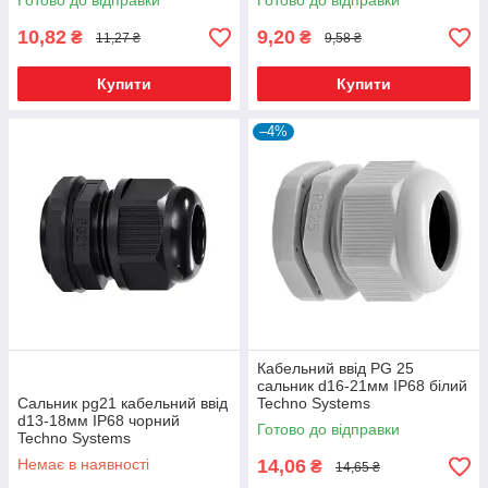
Готово до відправки
Готово до відправки
10,82
9,20
₴
₴
11,27 ₴
9,58 ₴
Купити
Купити
–4%
Кабельний ввід PG 25
сальник d16-21мм IP68 білий
Сальник pg21 кабельний ввід
Techno Systems
d13-18мм IP68 чорний
Готово до відправки
Techno Systems
Немає в наявності
14,06
₴
14,65 ₴