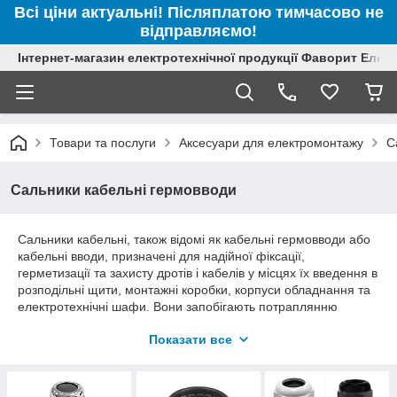
Всі ціни актуальні! Післяплатою тимчасово не
відправляємо!
Інтернет-магазин електротехнічної продукції Фаворит Елек
Товари та послуги
Аксесуари для електромонтажу
С
Сальники кабельні гермовводи
Сальники кабельні, також відомі як кабельні гермовводи або
кабельні вводи, призначені для надійної фіксації,
герметизації та захисту дротів і кабелів у місцях їх введення в
розподільні щити, монтажні коробки, корпуси обладнання та
електротехнічні шафи. Вони запобігають потраплянню
всередину пилу, вологи та забруднень, захищають ізоляцію
Показати все
кабелю від механічних пошкоджень і знижують навантаження
на місце під'єднання.
Кабельні гермовводи широко застосовуються під час монтажу