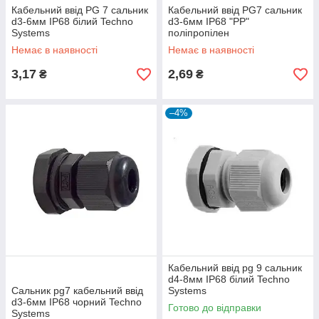
Кабельний ввід PG 7 сальник
Кабельний ввід PG7 сальник
d3-6мм IP68 білий Techno
d3-6мм IP68 "PP"
Systems
поліпропілен
Немає в наявності
Немає в наявності
3,17
2,69
₴
₴
–4%
Кабельний ввід pg 9 сальник
d4-8мм IP68 білий Techno
Сальник pg7 кабельний ввід
Systems
d3-6мм IP68 чорний Techno
Готово до відправки
Systems