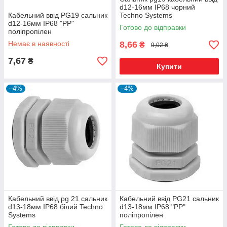
d12-16мм IP68 чорний
Кабельний ввід PG19 сальник
Techno Systems
d12-16мм IP68 "PP"
Готово до відправки
поліпропілен
Немає в наявності
8,66
₴
9,02 ₴
7,67
₴
Купити
–4%
–4%
Кабельний ввід pg 21 сальник
Кабельний ввід PG21 сальник
d13-18мм IP68 білий Techno
d13-18мм IP68 "PP"
Systems
поліпропілен