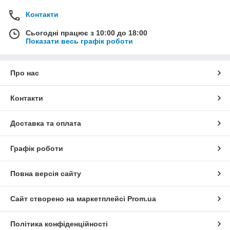
надійна фіксація дротів і кабелів;
Контакти
захист ізоляції від перетирання та механічних
пошкоджень;
Сьогодні працює з 10:00 до 18:00
Показати весь графік роботи
стійкість місця введення до впливу ультрафіолету,
перепадів температур і вологи;
просте і швидке введення кабелів у щит.
Про нас
Контакти
Доставка та оплата
Графік роботи
Повна версія сайту
Сайт створено на маркетплейсі
Prom.ua
Політика конфіденційності