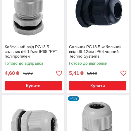
Кабельний ввід PG13.5
Сальник PG13.5 кабельний
сальник d6-12мм IP68 "PP"
ввід d6-12мм IP68 чорний
поліпропілен
Techno Systems
Готово до відправки
Готово до відправки
4,60
5,41
₴
₴
4,79 ₴
5,64 ₴
Купити
Купити
–4%