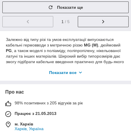
Показати ще
1
/ 5
Залежно від типу різі та умов експлуатації випускаються
кабельні гермовводи з метричною різзю
MG (M)
, дюймовий
PG
, а також моделі з поліаміду, поліпропілену, нікельованої
латуні та інших матеріалів. Широкий вибір типорозмірів дає
змогу підібрати кабельне введення практично для будь-якого
діаметра кабелю й умов монтажу.
Показати все
Сільники кабельні є обов'язковим елементом професійного
електромонтажу. Їх використання дає змогу збільшити термін
експлуатації кабельних ліній, підвищити ступінь захисту
Про нас
електрообладнання й забезпечити безпечну експлуатацію
електричних систем як усередині приміщень, так і на
відкритому повітрі.
98% позитивних з 205 відгуків за рік
Кабельні гермовводи забезпечують:
Працює з 21.05.2013
герметизацію місця введення кабелю;
м. Харків
захист обладнання від пилу та вологи;
Харків, Україна