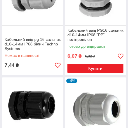
Кабельний ввід PG16 сальник
d10-14мм IP68 "PP"
Кабельний ввід pg 16 сальник
поліпропілен
d10-14мм IP68 білий Techno
Готово до відправки
Systems
Немає в наявності
6,07
₴
6,32 ₴
7,44
₴
Купити
–4%