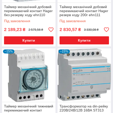
Таймер механічний добовий
Таймер механічний добовий
перемикаючий контакт Hager
перемикаючий контакт Hager
без резерву ходу ehn110
резерв ходу 200г ehn111
Під замовлення
Під замовлення
2 189,23
2 830,57
₴
₴
2 575,56 ₴
3 330,08 ₴
Купити
Купити
–15%
–15%
Таймер механічний тижневий
Трансформатор на din-рейку
перемикаючий контакт
220В/24В/12В 16ВА ST313