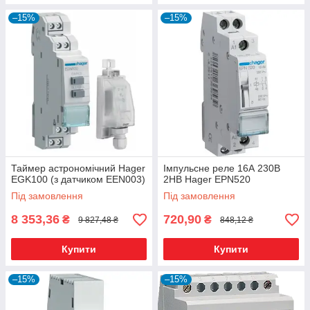
–15%
–15%
Таймер астрономічний Hager
Імпульсне реле 16А 230В
EGK100 (з датчиком EEN003)
2НВ Hager EPN520
Під замовлення
Під замовлення
8 353,36
720,90
₴
₴
9 827,48 ₴
848,12 ₴
Купити
Купити
–15%
–15%