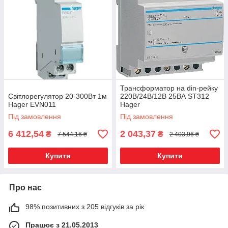
Трансформатор на din-рейку
Світлорегулятор 20-300Вт 1м
220В/24В/12В 25ВА ST312
Hager EVN011
Hager
Під замовлення
Під замовлення
6 412,54
2 043,37
₴
₴
7 544,16 ₴
2 403,96 ₴
Купити
Купити
Про нас
98% позитивних з 205 відгуків за рік
Працює з 21.05.2013