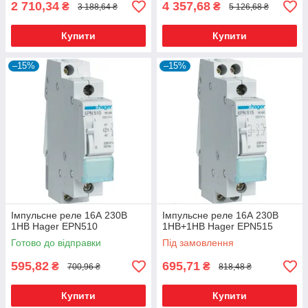
2 710,34
4 357,68
₴
₴
3 188,64 ₴
5 126,68 ₴
Купити
Купити
–15%
–15%
Імпульсне реле 16А 230В
Імпульсне реле 16А 230В
1НВ Hager EPN510
1НВ+1НВ Hager EPN515
Готово до відправки
Під замовлення
595,82
695,71
₴
₴
700,96 ₴
818,48 ₴
Купити
Купити