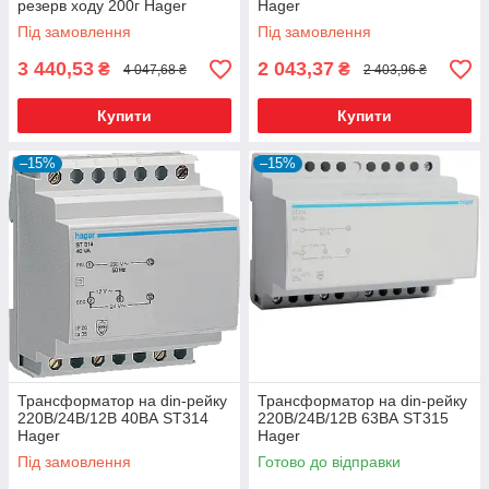
резерв ходу 200г Hager
Hager
EHN171
Під замовлення
Під замовлення
3 440,53
2 043,37
₴
₴
4 047,68 ₴
2 403,96 ₴
Купити
Купити
–15%
–15%
Трансформатор на din-рейку
Трансформатор на din-рейку
220В/24В/12В 40ВА ST314
220В/24В/12В 63ВА ST315
Hager
Hager
Під замовлення
Готово до відправки