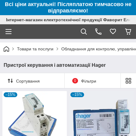
Всі ціни актуальні! Післяплатою тимчасово не
відправляємо!
Інтернет-магазин електротехнічної продукції Фаворит Елек
Товари та послуги
Обладнання для контролю, управлінн
Пристрої керування і автоматизації Hager
Сортування
0
Фільтри
–15%
–15%