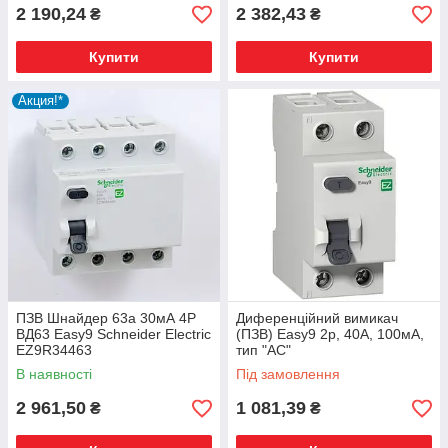
2 190,24
2 382,43
₴
₴
Купити
Купити
Акция!*
ПЗВ Шнайдер 63а 30мА 4Р
Диференційний вимикач
ВД63 Easy9 Schneider Electric
(ПЗВ) Easy9 2p, 40А, 100мА,
EZ9R34463
тип "АС"
В наявності
Під замовлення
2 961,50
1 081,39
₴
₴