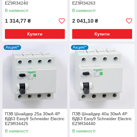
EZ9R34240
EZ9R34263
В наявності
В наявності
1 314,77
2 041,10
₴
₴
Купити
Купити
Акция!*
Акция!*
ПЗВ Шнайдер 25а 30мА 4Р
ПЗВ Шнайдер 40а 30мА 4Р
ВД63 Easy9 Schneider Electric
ВД63 Easy9 Schneider Electric
EZ9R34425
EZ9R34440
В наявності
В наявності