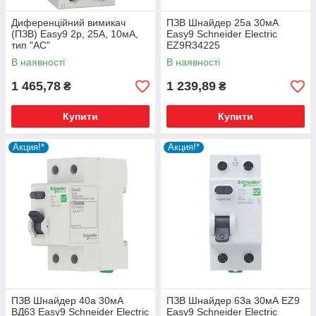
товари.
Головний склад знаходиться р. в Харкові. Є можливість
Диференційний вимикач
ПЗВ Шнайдер 25а 30мА
(ПЗВ) Easy9 2p, 25А, 10мА,
Easy9 Schneider Electric
пересилки товару по Україні.
тип "АС"
EZ9R34225
Зверніть увагу на привабливу ціну і гнучку систему
знижок
.
В наявності
В наявності
1 465,78
1 239,89
₴
₴
Купити
Купити
Акция!*
Акция!*
ПЗВ Шнайдер 40а 30мА
ПЗВ Шнайдер 63а 30мА EZ9
ВД63 Easy9 Schneider Electric
Easy9 Schneider Electric