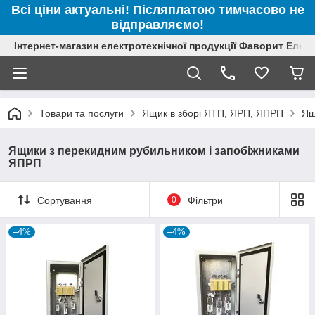
Всі ціни актуальні! Післяплатою тимчасово не
відправляємо!
Інтернет-магазин електротехнічної продукції Фаворит Елек
Товари та послуги
Ящик в зборі ЯТП, ЯРП, ЯПРП
Ящ
Ящики з перекидним рубильником і запобіжниками
ЯПРП
Сортування
0
Фільтри
–4%
–4%