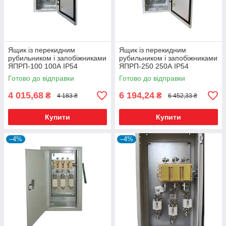
Ящик із перекидним
Ящик із перекидним
рубильником і запобіжниками
рубильником і запобіжниками
ЯПРП-100 100А IP54
ЯПРП-250 250А IP54
Готово до відправки
Готово до відправки
4 015,68
6 194,24
₴
₴
4 183 ₴
6 452,33 ₴
Купити
Купити
–4%
–4%