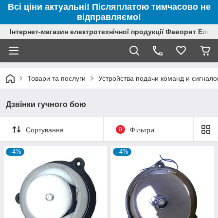
Всі ціни актуальні! Післяплатою тимчасово не
відправляємо!
Інтернет-магазин електротехнічної продукції Фаворит Елек
Товари та послуги
Устройства подачи команд и сигнало
Дзвінки гучного бою
Сортування
0
Фільтри
–4%
–4%