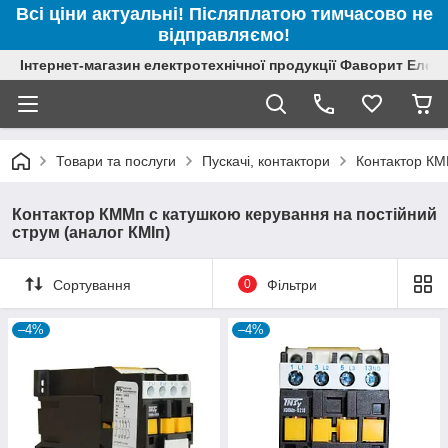
Всі ціни актуальні! Післяплатою тимчасово не
відправляємо!
Інтернет-магазин електротехнічної продукції Фаворит Елек
Товари та послуги
Пускачі, контактори
Контактор КМ
Контактор КММп с катушкою керування на постійний
струм (аналог КМІп)
Сортування
0
Фільтри
–4%
–4%