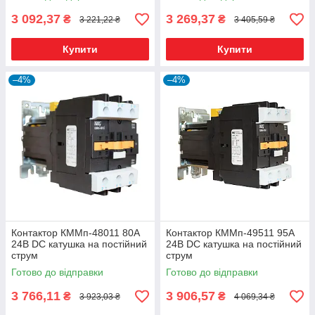
3 092,37
3 269,37
₴
₴
3 221,22 ₴
3 405,59 ₴
Купити
Купити
–4%
–4%
Контактор КММп-48011 80А
Контактор КММп-49511 95А
24В DC катушка на постійний
24В DC катушка на постійний
струм
струм
Готово до відправки
Готово до відправки
3 766,11
3 906,57
₴
₴
3 923,03 ₴
4 069,34 ₴