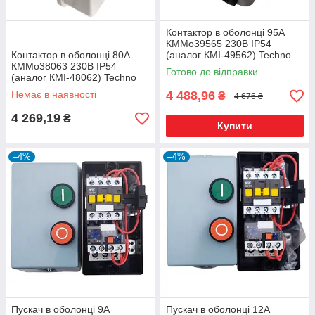
Контактор в оболонці 95А
КММо39565 230В IP54
Контактор в оболонці 80А
(аналог КМІ-49562) Techno
КММо38063 230В IP54
Systems
Готово до відправки
(аналог КМІ-48062) Techno
Systems
Немає в наявності
4 488,96
₴
4 676 ₴
4 269,19
₴
Купити
–4%
–4%
Пускач в оболонці 9А
Пускач в оболонці 12А