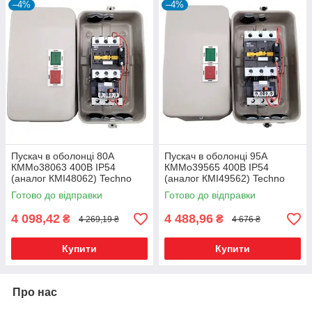
–4%
–4%
Пускач в оболонці 80А
Пускач в оболонці 95А
КММо38063 400В IP54
КММо39565 400В IP54
(аналог КМІ48062) Techno
(аналог КМІ49562) Techno
Systems
Systems
Готово до відправки
Готово до відправки
4 098,42
4 488,96
₴
₴
4 269,19 ₴
4 676 ₴
Купити
Купити
Про нас