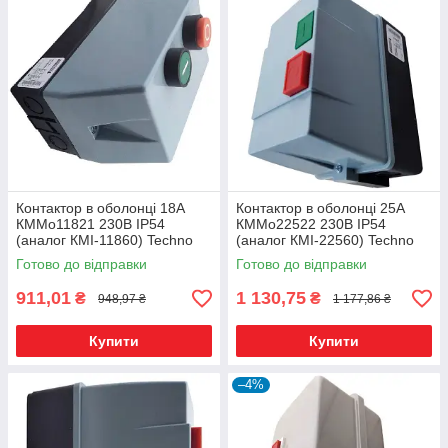
Контактор в оболонці 18А
Контактор в оболонці 25А
КММо11821 230В IP54
КММо22522 230В IP54
(аналог КМІ-11860) Techno
(аналог КМІ-22560) Techno
Systems
Systems
Готово до відправки
Готово до відправки
911,01
1 130,75
₴
₴
948,97 ₴
1 177,86 ₴
Купити
Купити
–4%