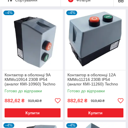
–4%
–4%
Контактор в оболонці 9А
Контактор в оболонці 12А
КММо10914 230В IP54
КММо11216 230В IP54
(аналог КМІ-10960) Techno
(аналог КМІ-11260) Techno
Systems
Systems
Готово до відправки
Готово до відправки
882,62
882,62
₴
₴
919,40 ₴
919,40 ₴
Купити
Купити
–4%
–4%