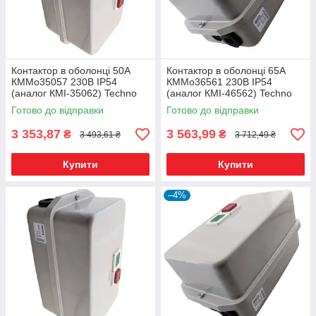
Контактор в оболонці 50А
Контактор в оболонці 65А
КММо35057 230В IP54
КММо36561 230В IP54
(аналог КМІ-35062) Techno
(аналог КМІ-46562) Techno
Systems
Systems
Готово до відправки
Готово до відправки
3 353,87
3 563,99
₴
₴
3 493,61 ₴
3 712,49 ₴
Купити
Купити
–4%