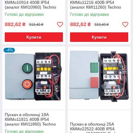
КММо10914 400В IP54
КММо11216 400В IP54
(аналог КМІ10960) Techno
(аналог КМІ11260) Techno
Systems
Systems
Готово до відправки
Готово до відправки
882,62
882,62
₴
₴
919,40 ₴
919,40 ₴
Купити
Купити
–4%
Пускач в оболонці 18А
КММо11821 400В IP54
(аналог КМІ11860) Techno
Пускач в оболонці 25А
Systems
КММо22522 400В IP54
Готово до відправки