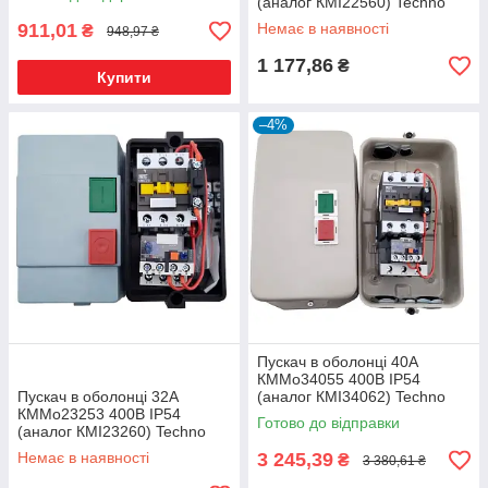
(аналог КМІ22560) Techno
Systems
911,01
Немає в наявності
₴
948,97 ₴
1 177,86
₴
Купити
–4%
Пускач в оболонці 40А
КММо34055 400В IP54
Пускач в оболонці 32А
(аналог КМІ34062) Techno
КММо23253 400В IP54
Systems
Готово до відправки
(аналог КМІ23260) Techno
Systems
Немає в наявності
3 245,39
₴
3 380,61 ₴