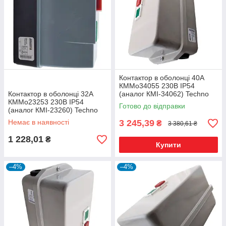
Контактор в оболонці 40А
КММо34055 230В IP54
Контактор в оболонці 32А
(аналог КМІ-34062) Techno
КММо23253 230В IP54
Systems
Готово до відправки
(аналог КМІ-23260) Techno
Systems
Немає в наявності
3 245,39
₴
3 380,61 ₴
1 228,01
₴
Купити
–4%
–4%