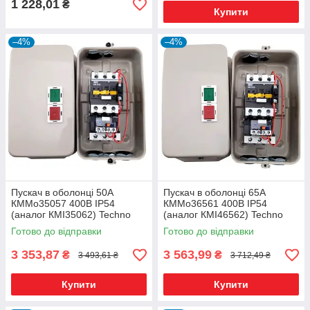
1 228,01
₴
Купити
–4%
–4%
Пускач в оболонці 50А
Пускач в оболонці 65А
КММо35057 400В IP54
КММо36561 400В IP54
(аналог КМІ35062) Techno
(аналог КМІ46562) Techno
Systems
Systems
Готово до відправки
Готово до відправки
3 353,87
3 563,99
₴
₴
3 493,61 ₴
3 712,49 ₴
Купити
Купити