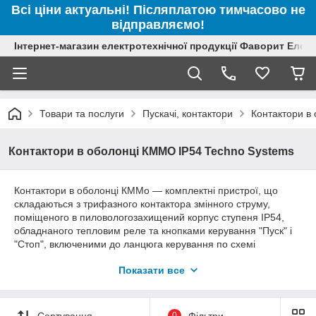
Всі ціни актуальні! Післяплатою тимчасово не
відправляємо!
Інтернет-магазин електротехнічної продукції Фаворит Елек
Товари та послуги
Пускачі, контактори
Контактори в
Контактори в оболонці КММО IP54 Techno Systems
Контактори в оболонці КММо — комплектні пристрої, що
складаються з трифазного контактора змінного струму,
поміщеного в пиловологозахищений корпус ступеня IP54,
обладнаного тепловим реле та кнопками керування "Пуск" і
"Стоп", включеними до ланцюга керування по схемі
"самопідхоплення". В асортименті контактори в
Показати все
оболонці КММО IP54 від 9 до 95 А.
Сортування
0
Фільтри